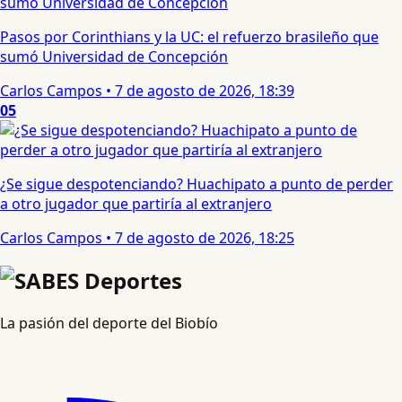
Pasos por Corinthians y la UC: el refuerzo brasileño que
sumó Universidad de Concepción
Carlos Campos
•
7 de agosto de 2026, 18:39
05
¿Se sigue despotenciando? Huachipato a punto de perder
a otro jugador que partiría al extranjero
Carlos Campos
•
7 de agosto de 2026, 18:25
La pasión del deporte del Biobío