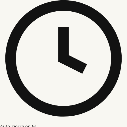
Auto-cierre en
5
s