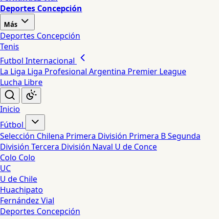
Deportes Concepción
Más
Deportes Concepción
Tenis
Futbol Internacional
La Liga
Liga Profesional Argentina
Premier League
Lucha Libre
Inicio
Fútbol
Selección Chilena
Primera División
Primera B
Segunda
División
Tercera División
Naval
U de Conce
Colo Colo
UC
U de Chile
Huachipato
Fernández Vial
Deportes Concepción