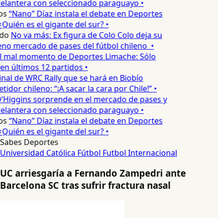
elantera con seleccionado paraguayo •
os
“Nano” Díaz instala el debate en Deportes
Quién es el gigante del sur? •
do
No va más: Ex figura de Colo Colo deja su
no mercado de pases del fútbol chileno •
l mal momento de Deportes Limache: Sólo
en últimos 12 partidos •
inal de WRC Rally que se hará en Biobío
dor chileno: “¡A sacar la cara por Chile!” •
’Higgins sorprende en el mercado de pases y
elantera con seleccionado paraguayo •
os
“Nano” Díaz instala el debate en Deportes
Quién es el gigante del sur? •
Sabes Deportes
Universidad Católica
Fútbol
Futbol Internacional
UC arriesgaría a Fernando Zampedri ante
Barcelona SC tras sufrir fractura nasal