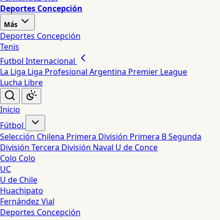
Deportes Concepción
Más
Deportes Concepción
Tenis
Futbol Internacional
La Liga
Liga Profesional Argentina
Premier League
Lucha Libre
Inicio
Fútbol
Selección Chilena
Primera División
Primera B
Segunda
División
Tercera División
Naval
U de Conce
Colo Colo
UC
U de Chile
Huachipato
Fernández Vial
Deportes Concepción