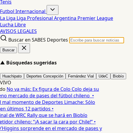
Tenis
Futbol Internacional
La Liga
Liga Profesional Argentina
Premier League
Lucha Libre
AVISOS LEGALES
Buscar en SABES Deportes
Buscar
▲
Búsquedas sugeridas
Huachipato
Deportes Concepción
Fernández Vial
UdeC
Biobío
VIVO
do
No va más: Ex figura de Colo Colo deja su
no mercado de pases del fútbol chileno •
l mal momento de Deportes Limache: Sólo
en últimos 12 partidos •
inal de WRC Rally que se hará en Biobío
dor chileno: “¡A sacar la cara por Chile!” •
’Higgins sorprende en el mercado de pases y