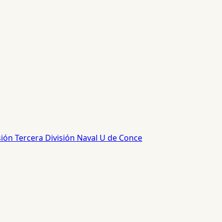
sión
Tercera División
Naval
U de Conce