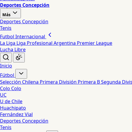
Deportes Concepción
Más
Deportes Concepción
Tenis
Futbol Internacional
La Liga
Liga Profesional Argentina
Premier League
Lucha Libre
Inicio
Fútbol
Selección Chilena
Primera División
Primera B
Segunda Divi
Colo Colo
UC
U de Chile
Huachipato
Fernández Vial
Deportes Concepción
Tenis