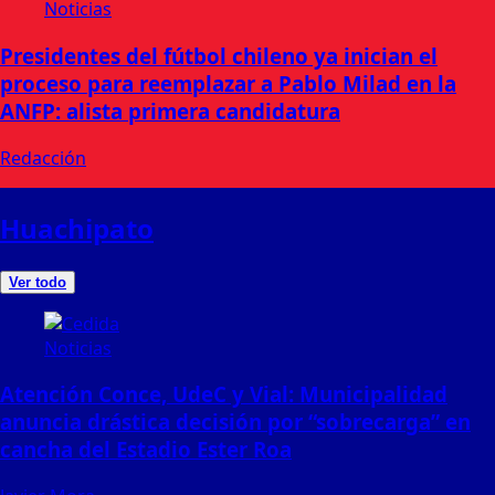
Noticias
Presidentes del fútbol chileno ya inician el
proceso para reemplazar a Pablo Milad en la
ANFP: alista primera candidatura
Redacción
Huachipato
Ver todo
Noticias
Atención Conce, UdeC y Vial: Municipalidad
anuncia drástica decisión por “sobrecarga” en
cancha del Estadio Ester Roa