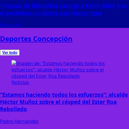
Tribunal de Disciplina castigó a Kevin Altez tras
el polémico incidente con Héctor Jona
Redacción
Deportes Concepción
Ver todo
Noticias
“Estamos haciendo todos los esfuerzos”: alcalde
Héctor Muñoz sobre el césped del Ester Roa
Rebolledo
Pedro Hernandez