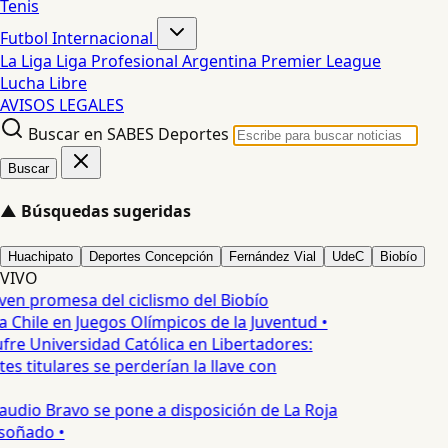
Tenis
Futbol Internacional
La Liga
Liga Profesional Argentina
Premier League
Lucha Libre
AVISOS LEGALES
Buscar en SABES Deportes
Buscar
▲
Búsquedas sugeridas
Huachipato
Deportes Concepción
Fernández Vial
UdeC
Biobío
VIVO
ven promesa del ciclismo del Biobío
 Chile en Juegos Olímpicos de la Juventud •
fre Universidad Católica en Libertadores:
s titulares se perderían la llave con
audio Bravo se pone a disposición de La Roja
soñado •