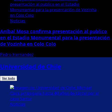
Noticias
Aníbal Mosa confirma presentación al publico
en el Estadio Monumental para la presentación
de Vozinha en Colo Colo
Pedro Hernandez
Universidad de Chile
Ver todo
Noticias