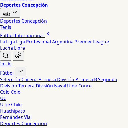
Deportes Concepción
Más
Deportes Concepción
Tenis
Futbol Internacional
La Liga
Liga Profesional Argentina
Premier League
Lucha Libre
Inicio
Fútbol
Selección Chilena
Primera División
Primera B
Segunda
División
Tercera División
Naval
U de Conce
Colo Colo
UC
U de Chile
Huachipato
Fernández Vial
Deportes Concepción