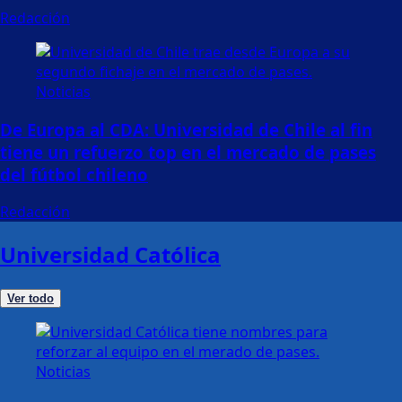
Redacción
Noticias
De Europa al CDA: Universidad de Chile al fin
tiene un refuerzo top en el mercado de pases
del fútbol chileno
Redacción
Universidad Católica
Ver todo
Noticias