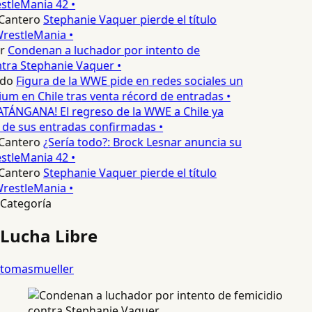
stleMania 42 •
Cantero
Stephanie Vaquer pierde el título
restleMania •
r
Condenan a luchador por intento de
tra Stephanie Vaquer •
edo
Figura de la WWE pide en redes sociales un
m en Chile tras venta récord de entradas •
ATÁNGANA! El regreso de la WWE a Chile ya
 de sus entradas confirmadas •
Cantero
¿Sería todo?: Brock Lesnar anuncia su
stleMania 42 •
Cantero
Stephanie Vaquer pierde el título
restleMania •
Categoría
Lucha Libre
tomasmueller