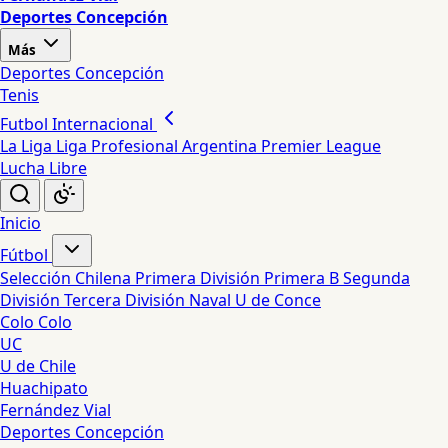
Deportes Concepción
Más
Deportes Concepción
Tenis
Futbol Internacional
La Liga
Liga Profesional Argentina
Premier League
Lucha Libre
Inicio
Fútbol
Selección Chilena
Primera División
Primera B
Segunda
División
Tercera División
Naval
U de Conce
Colo Colo
UC
U de Chile
Huachipato
Fernández Vial
Deportes Concepción