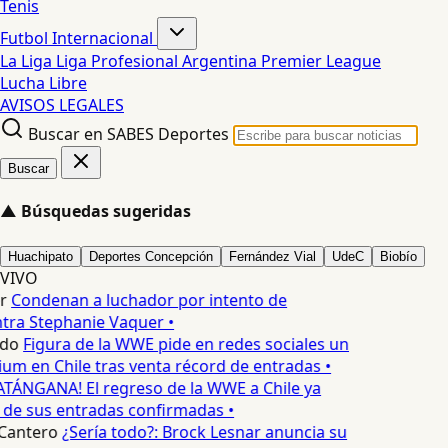
Tenis
Futbol Internacional
La Liga
Liga Profesional Argentina
Premier League
Lucha Libre
AVISOS LEGALES
Buscar en SABES Deportes
Buscar
▲
Búsquedas sugeridas
Huachipato
Deportes Concepción
Fernández Vial
UdeC
Biobío
VIVO
r
Condenan a luchador por intento de
tra Stephanie Vaquer •
edo
Figura de la WWE pide en redes sociales un
m en Chile tras venta récord de entradas •
ATÁNGANA! El regreso de la WWE a Chile ya
 de sus entradas confirmadas •
Cantero
¿Sería todo?: Brock Lesnar anuncia su