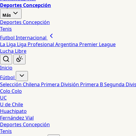
Deportes Concepción
Más
Deportes Concepción
Tenis
Futbol Internacional
La Liga
Liga Profesional Argentina
Premier League
Lucha Libre
Inicio
Fútbol
Selección Chilena
Primera División
Primera B
Segunda Divi
Colo Colo
UC
U de Chile
Huachipato
Fernández Vial
Deportes Concepción
Tenis