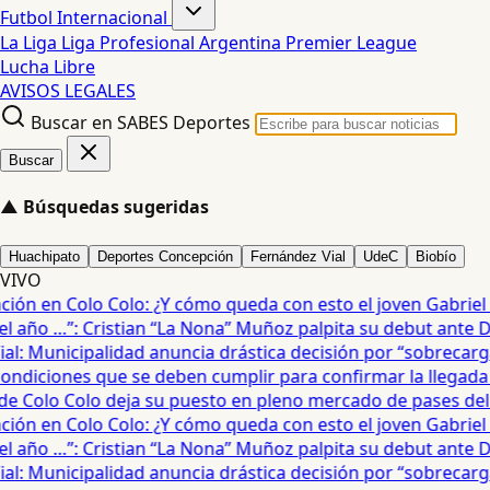
Futbol Internacional
La Liga
Liga Profesional Argentina
Premier League
Lucha Libre
AVISOS LEGALES
Buscar en SABES Deportes
Buscar
▲
Búsquedas sugeridas
Huachipato
Deportes Concepción
Fernández Vial
UdeC
Biobío
VIVO
ón en Colo Colo: ¿Y cómo queda con esto el joven Gabriel Ma
año …”: Cristian “La Nona” Muñoz palpita su debut ante De
: Municipalidad anuncia drástica decisión por “sobrecarga”
diciones que se deben cumplir para confirmar la llegada de
e Colo Colo deja su puesto en pleno mercado de pases del fú
ón en Colo Colo: ¿Y cómo queda con esto el joven Gabriel Ma
año …”: Cristian “La Nona” Muñoz palpita su debut ante De
: Municipalidad anuncia drástica decisión por “sobrecarga”