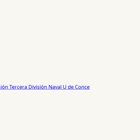
sión
Tercera División
Naval
U de Conce