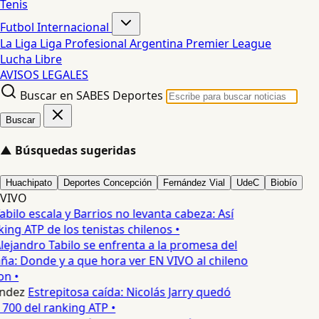
Tenis
Futbol Internacional
La Liga
Liga Profesional Argentina
Premier League
Lucha Libre
AVISOS LEGALES
Buscar en SABES Deportes
Buscar
▲
Búsquedas sugeridas
Huachipato
Deportes Concepción
Fernández Vial
UdeC
Biobío
VIVO
abilo escala y Barrios no levanta cabeza: Así
ing ATP de los tenistas chilenos •
lejandro Tabilo se enfrenta a la promesa del
ña: Donde y a que hora ver EN VIVO al chileno
n •
ndez
Estrepitosa caída: Nicolás Jarry quedó
 700 del ranking ATP •