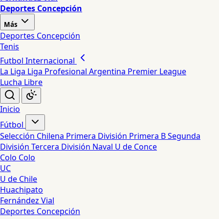
Deportes Concepción
Más
Deportes Concepción
Tenis
Futbol Internacional
La Liga
Liga Profesional Argentina
Premier League
Lucha Libre
Inicio
Fútbol
Selección Chilena
Primera División
Primera B
Segunda
División
Tercera División
Naval
U de Conce
Colo Colo
UC
U de Chile
Huachipato
Fernández Vial
Deportes Concepción