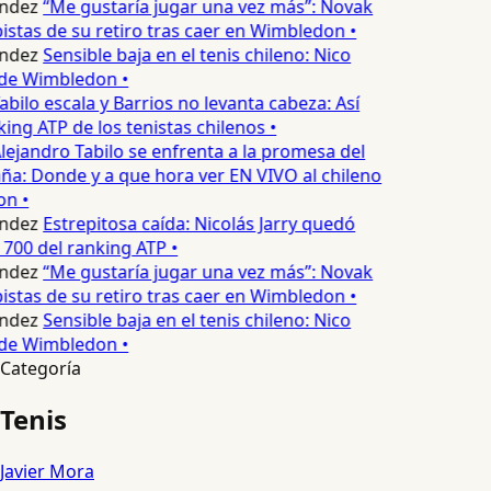
ndez
“Me gustaría jugar una vez más”: Novak
istas de su retiro tras caer en Wimbledon •
ndez
Sensible baja en el tenis chileno: Nico
 de Wimbledon •
abilo escala y Barrios no levanta cabeza: Así
ing ATP de los tenistas chilenos •
lejandro Tabilo se enfrenta a la promesa del
ña: Donde y a que hora ver EN VIVO al chileno
n •
ndez
Estrepitosa caída: Nicolás Jarry quedó
 700 del ranking ATP •
ndez
“Me gustaría jugar una vez más”: Novak
istas de su retiro tras caer en Wimbledon •
ndez
Sensible baja en el tenis chileno: Nico
 de Wimbledon •
Categoría
Tenis
Javier Mora