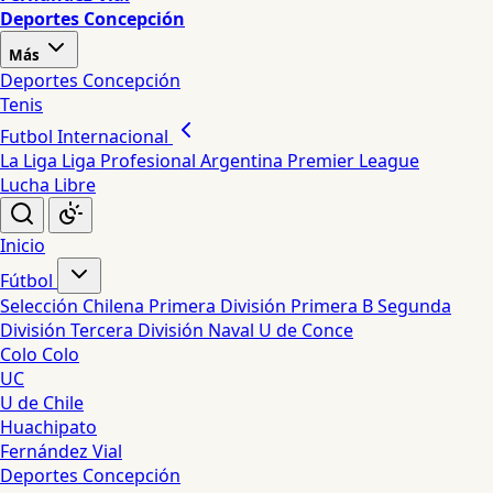
Deportes Concepción
Más
Deportes Concepción
Tenis
Futbol Internacional
La Liga
Liga Profesional Argentina
Premier League
Lucha Libre
Inicio
Fútbol
Selección Chilena
Primera División
Primera B
Segunda
División
Tercera División
Naval
U de Conce
Colo Colo
UC
U de Chile
Huachipato
Fernández Vial
Deportes Concepción