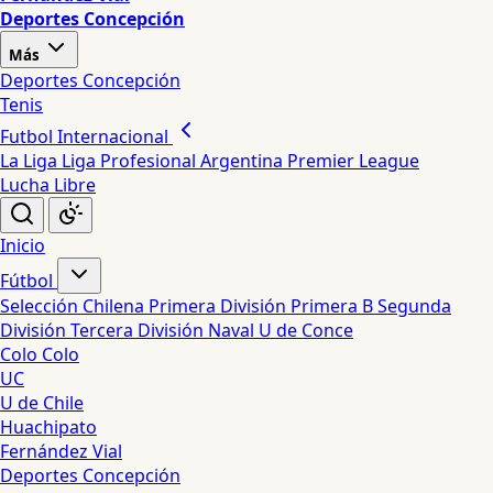
Deportes Concepción
Más
Deportes Concepción
Tenis
Futbol Internacional
La Liga
Liga Profesional Argentina
Premier League
Lucha Libre
Inicio
Fútbol
Selección Chilena
Primera División
Primera B
Segunda
División
Tercera División
Naval
U de Conce
Colo Colo
UC
U de Chile
Huachipato
Fernández Vial
Deportes Concepción