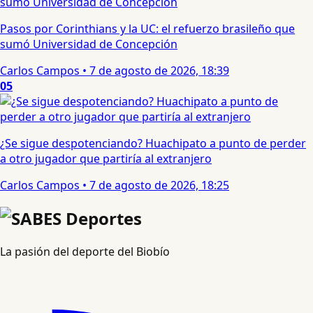
Pasos por Corinthians y la UC: el refuerzo brasileño que
sumó Universidad de Concepción
Carlos Campos
•
7 de agosto de 2026, 18:39
05
¿Se sigue despotenciando? Huachipato a punto de perder
a otro jugador que partiría al extranjero
Carlos Campos
•
7 de agosto de 2026, 18:25
La pasión del deporte del Biobío