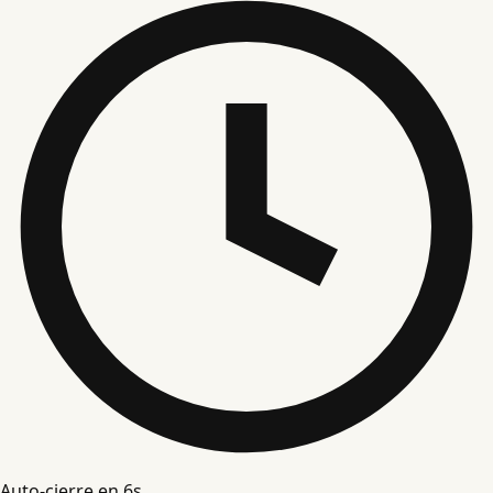
Auto-cierre en
5
s