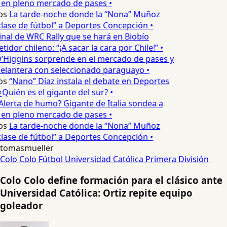
 en pleno mercado de pases •
os
La tarde-noche donde la “Nona” Muñoz
lase de fútbol” a Deportes Concepción •
inal de WRC Rally que se hará en Biobío
dor chileno: “¡A sacar la cara por Chile!” •
’Higgins sorprende en el mercado de pases y
elantera con seleccionado paraguayo •
os
“Nano” Díaz instala el debate en Deportes
Quién es el gigante del sur? •
Alerta de humo? Gigante de Italia sondea a
 en pleno mercado de pases •
os
La tarde-noche donde la “Nona” Muñoz
lase de fútbol” a Deportes Concepción •
tomasmueller
Colo Colo
Fútbol
Universidad Católica
Primera División
Colo Colo define formación para el clásico ante
Universidad Católica: Ortiz repite equipo
goleador