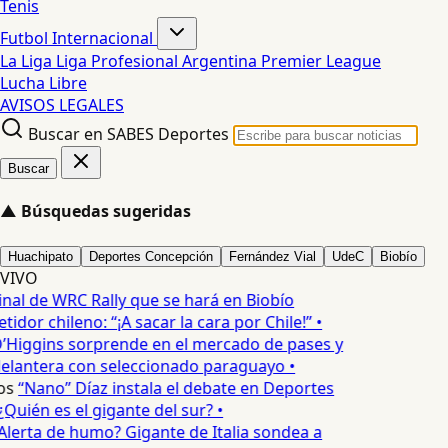
Tenis
Futbol Internacional
La Liga
Liga Profesional Argentina
Premier League
Lucha Libre
AVISOS LEGALES
Buscar en SABES Deportes
Buscar
▲
Búsquedas sugeridas
Huachipato
Deportes Concepción
Fernández Vial
UdeC
Biobío
VIVO
inal de WRC Rally que se hará en Biobío
dor chileno: “¡A sacar la cara por Chile!” •
’Higgins sorprende en el mercado de pases y
elantera con seleccionado paraguayo •
os
“Nano” Díaz instala el debate en Deportes
Quién es el gigante del sur? •
Alerta de humo? Gigante de Italia sondea a