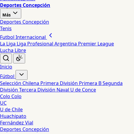
Deportes Concepción
Más
Deportes Concepción
Tenis
Futbol Internacional
La Liga
Liga Profesional Argentina
Premier League
Lucha Libre
Inicio
Fútbol
Selección Chilena
Primera División
Primera B
Segunda
División
Tercera División
Naval
U de Conce
Colo Colo
UC
U de Chile
Huachipato
Fernández Vial
Deportes Concepción