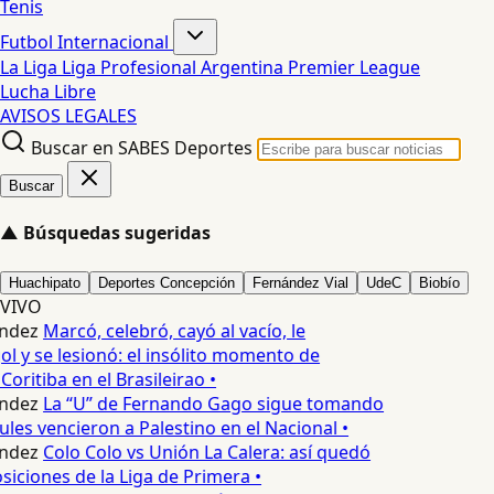
Tenis
Futbol Internacional
La Liga
Liga Profesional Argentina
Premier League
Lucha Libre
AVISOS LEGALES
Buscar en SABES Deportes
Buscar
▲
Búsquedas sugeridas
Huachipato
Deportes Concepción
Fernández Vial
UdeC
Biobío
VIVO
ndez
Marcó, celebró, cayó al vacío, le
l y se lesionó: el insólito momento de
Coritiba en el Brasileirao •
ndez
La “U” de Fernando Gago sigue tomando
les vencieron a Palestino en el Nacional •
ndez
Colo Colo vs Unión La Calera: así quedó
siciones de la Liga de Primera •