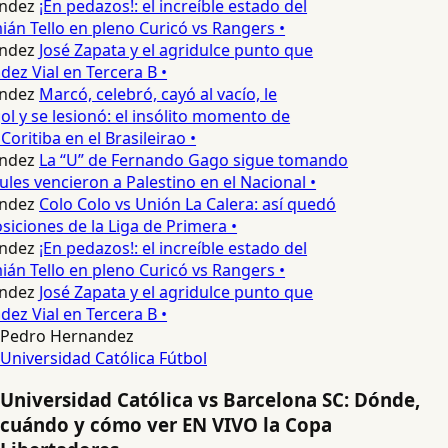
ndez
¡En pedazos!: el increíble estado del
n Tello en pleno Curicó vs Rangers •
ndez
José Zapata y el agridulce punto que
z Vial en Tercera B •
ndez
Marcó, celebró, cayó al vacío, le
l y se lesionó: el insólito momento de
Coritiba en el Brasileirao •
ndez
La “U” de Fernando Gago sigue tomando
les vencieron a Palestino en el Nacional •
ndez
Colo Colo vs Unión La Calera: así quedó
siciones de la Liga de Primera •
ndez
¡En pedazos!: el increíble estado del
n Tello en pleno Curicó vs Rangers •
ndez
José Zapata y el agridulce punto que
z Vial en Tercera B •
Pedro Hernandez
Universidad Católica
Fútbol
Universidad Católica vs Barcelona SC: Dónde,
cuándo y cómo ver EN VIVO la Copa