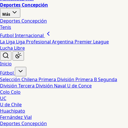
Deportes Concepción
Más
Deportes Concepción
Tenis
Futbol Internacional
La Liga
Liga Profesional Argentina
Premier League
Lucha Libre
Inicio
Fútbol
Selección Chilena
Primera División
Primera B
Segunda
División
Tercera División
Naval
U de Conce
Colo Colo
UC
U de Chile
Huachipato
Fernández Vial
Deportes Concepción