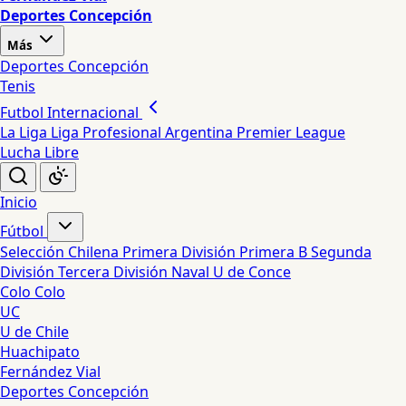
Deportes Concepción
Más
Deportes Concepción
Tenis
Futbol Internacional
La Liga
Liga Profesional Argentina
Premier League
Lucha Libre
Inicio
Fútbol
Selección Chilena
Primera División
Primera B
Segunda
División
Tercera División
Naval
U de Conce
Colo Colo
UC
U de Chile
Huachipato
Fernández Vial
Deportes Concepción