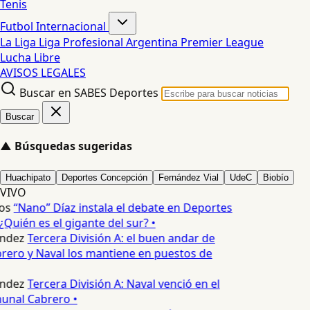
Tenis
Futbol Internacional
La Liga
Liga Profesional Argentina
Premier League
Lucha Libre
AVISOS LEGALES
Buscar en SABES Deportes
Buscar
▲
Búsquedas sugeridas
Huachipato
Deportes Concepción
Fernández Vial
UdeC
Biobío
VIVO
os
“Nano” Díaz instala el debate en Deportes
Quién es el gigante del sur? •
ndez
Tercera División A: el buen andar de
ero y Naval los mantiene en puestos de
ndez
Tercera División A: Naval venció en el
nal Cabrero •