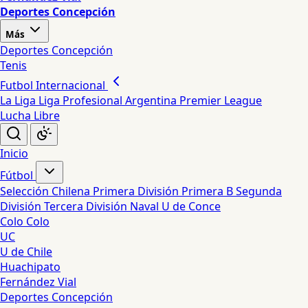
Deportes Concepción
Más
Deportes Concepción
Tenis
Futbol Internacional
La Liga
Liga Profesional Argentina
Premier League
Lucha Libre
Inicio
Fútbol
Selección Chilena
Primera División
Primera B
Segunda
División
Tercera División
Naval
U de Conce
Colo Colo
UC
U de Chile
Huachipato
Fernández Vial
Deportes Concepción