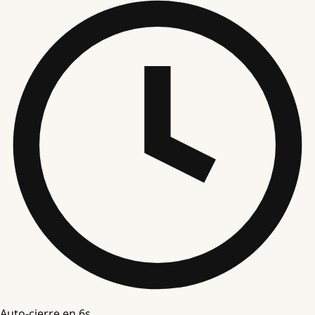
Auto-cierre en
5
s