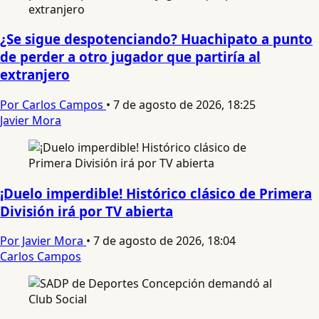
¿Se sigue despotenciando? Huachipato a punto
de perder a otro jugador que partiría al
extranjero
Por Carlos Campos
•
7 de agosto de 2026, 18:25
Javier Mora
¡Duelo imperdible! Histórico clásico de Primera
División irá por TV abierta
Por Javier Mora
•
7 de agosto de 2026, 18:04
Carlos Campos