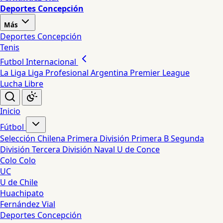
Deportes Concepción
Más
Deportes Concepción
Tenis
Futbol Internacional
La Liga
Liga Profesional Argentina
Premier League
Lucha Libre
Inicio
Fútbol
Selección Chilena
Primera División
Primera B
Segunda
División
Tercera División
Naval
U de Conce
Colo Colo
UC
U de Chile
Huachipato
Fernández Vial
Deportes Concepción