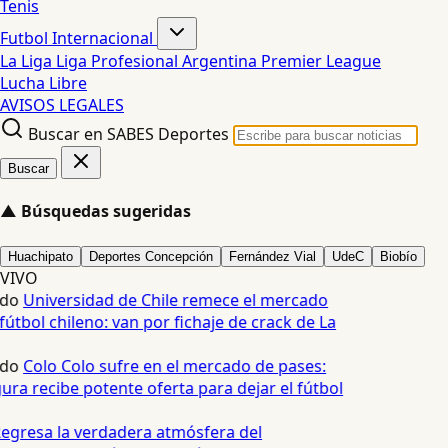
Tenis
Futbol Internacional
La Liga
Liga Profesional Argentina
Premier League
Lucha Libre
AVISOS LEGALES
Buscar en SABES Deportes
Buscar
▲
Búsquedas sugeridas
Huachipato
Deportes Concepción
Fernández Vial
UdeC
Biobío
VIVO
edo
Universidad de Chile remece el mercado
fútbol chileno: van por fichaje de crack de La
edo
Colo Colo sufre en el mercado de pases:
ura recibe potente oferta para dejar el fútbol
egresa la verdadera atmósfera del