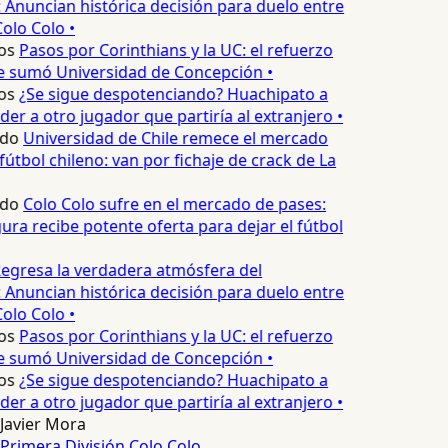
 Anuncian histórica decisión para duelo entre
olo Colo •
os
Pasos por Corinthians y la UC: el refuerzo
e sumó Universidad de Concepción •
os
¿Se sigue despotenciando? Huachipato a
er a otro jugador que partiría al extranjero •
edo
Universidad de Chile remece el mercado
fútbol chileno: van por fichaje de crack de La
edo
Colo Colo sufre en el mercado de pases:
ura recibe potente oferta para dejar el fútbol
egresa la verdadera atmósfera del
 Anuncian histórica decisión para duelo entre
olo Colo •
os
Pasos por Corinthians y la UC: el refuerzo
e sumó Universidad de Concepción •
os
¿Se sigue despotenciando? Huachipato a
er a otro jugador que partiría al extranjero •
Javier Mora
Primera División
Colo Colo