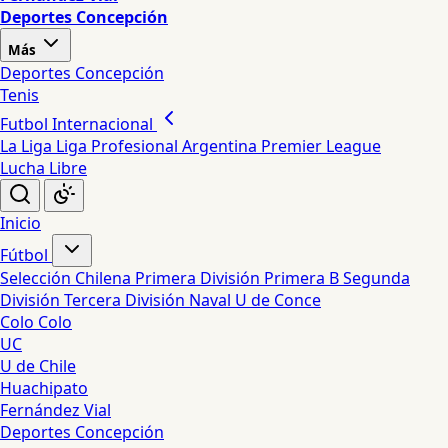
Deportes Concepción
Más
Deportes Concepción
Tenis
Futbol Internacional
La Liga
Liga Profesional Argentina
Premier League
Lucha Libre
Inicio
Fútbol
Selección Chilena
Primera División
Primera B
Segunda
División
Tercera División
Naval
U de Conce
Colo Colo
UC
U de Chile
Huachipato
Fernández Vial
Deportes Concepción