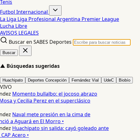
Tenis
Futbol Internacional
La Liga
Liga Profesional Argentina
Premier League
Lucha Libre
AVISOS LEGALES
Buscar en SABES Deportes
Buscar
▲
Búsquedas sugeridas
Huachipato
Deportes Concepción
Fernández Vial
UdeC
Biobío
VIVO
ndez
Momento bullalbo: el jocoso abrazo
Mosa y Cecilia Perez en el superclásico
ndez
Naval mete presión en la cima de
nció a Aguará en El Morro •
ndez
Huachipato sin salida: cayó goleado ante
 CAP Acero •