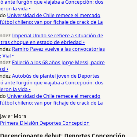
 ante furgón que viajaba a Concepción: dos
eron la vida •
edo
Universidad de Chile remece el mercado
fútbol chileno: van por fichaje de crack de La
ndez
Imperial Unido se refiere a situación de
tras choque en estado de ebriedad •
ndez
Ramiro Pavez vuelve a las convocatorias
Vial •
ndez
Falleció a los 68 años Jorge Messi, padre
si •
ndez
Autobús de plantel joven de Deportes
 ante furgón que viajaba a Concepción: dos
eron la vida •
edo
Universidad de Chile remece el mercado
fútbol chileno: van por fichaje de crack de La
Javier Mora
Primera División
Deportes Concepción
Decepcionante debut: Deportes Concepción