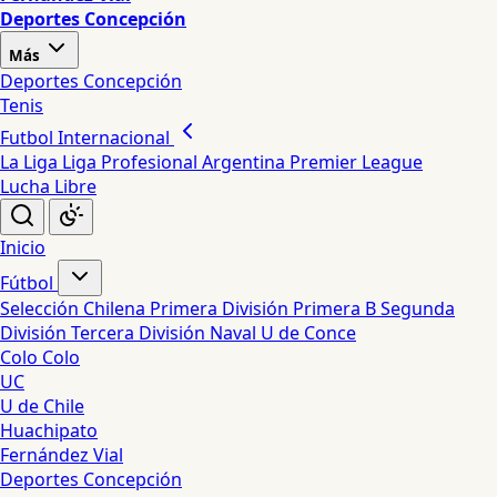
Deportes Concepción
Más
Deportes Concepción
Tenis
Futbol Internacional
La Liga
Liga Profesional Argentina
Premier League
Lucha Libre
Inicio
Fútbol
Selección Chilena
Primera División
Primera B
Segunda
División
Tercera División
Naval
U de Conce
Colo Colo
UC
U de Chile
Huachipato
Fernández Vial
Deportes Concepción