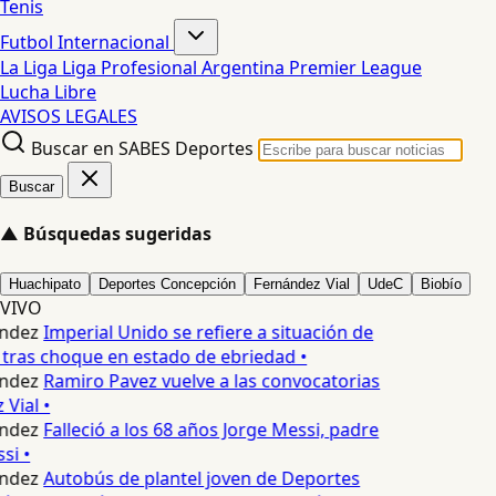
Tenis
Futbol Internacional
La Liga
Liga Profesional Argentina
Premier League
Lucha Libre
AVISOS LEGALES
Buscar en SABES Deportes
Buscar
▲
Búsquedas sugeridas
Huachipato
Deportes Concepción
Fernández Vial
UdeC
Biobío
VIVO
ndez
Imperial Unido se refiere a situación de
tras choque en estado de ebriedad •
ndez
Ramiro Pavez vuelve a las convocatorias
Vial •
ndez
Falleció a los 68 años Jorge Messi, padre
si •
ndez
Autobús de plantel joven de Deportes