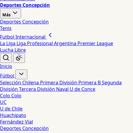
Deportes Concepción
Más
Deportes Concepción
Tenis
Futbol Internacional
La Liga
Liga Profesional Argentina
Premier League
Lucha Libre
Inicio
Fútbol
Selección Chilena
Primera División
Primera B
Segunda
División
Tercera División
Naval
U de Conce
Colo Colo
UC
U de Chile
Huachipato
Fernández Vial
Deportes Concepción