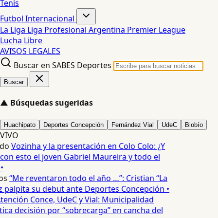
Tenis
Futbol Internacional
La Liga
Liga Profesional Argentina
Premier League
Lucha Libre
AVISOS LEGALES
Buscar en SABES Deportes
Buscar
▲
Búsquedas sugeridas
Huachipato
Deportes Concepción
Fernández Vial
UdeC
Biobío
VIVO
edo
Vozinha y la presentación en Colo Colo: ¿Y
n esto el joven Gabriel Maureira y todo el
•
os
“Me reventaron todo el año …”: Cristian “La
palpita su debut ante Deportes Concepción •
tención Conce, UdeC y Vial: Municipalidad
ica decisión por “sobrecarga” en cancha del