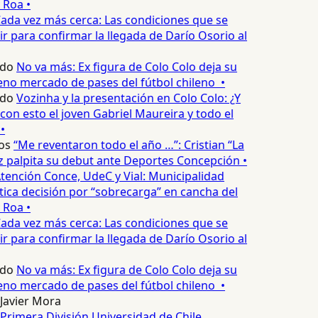
 Roa •
ada vez más cerca: Las condiciones que se
 para confirmar la llegada de Darío Osorio al
edo
No va más: Ex figura de Colo Colo deja su
no mercado de pases del fútbol chileno •
edo
Vozinha y la presentación en Colo Colo: ¿Y
n esto el joven Gabriel Maureira y todo el
•
os
“Me reventaron todo el año …”: Cristian “La
palpita su debut ante Deportes Concepción •
tención Conce, UdeC y Vial: Municipalidad
ica decisión por “sobrecarga” en cancha del
 Roa •
ada vez más cerca: Las condiciones que se
 para confirmar la llegada de Darío Osorio al
edo
No va más: Ex figura de Colo Colo deja su
no mercado de pases del fútbol chileno •
Javier Mora
Primera División
Universidad de Chile