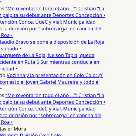
•
os
“Me reventaron todo el año …”: Cristian “La
palpita su debut ante Deportes Concepción •
tención Conce, UdeC y Vial: Municipalidad
ica decisión por “sobrecarga” en cancha del
 Roa •
laudio Bravo se pone a disposición de La Roja
 soñado •
xarquero de La Roja, Nelson Tapia, queda
cidente en Ruta 5 Sur mientras conducía en
iedad •
do
Vozinha y la presentación en Colo Colo: ¿Y
n esto el joven Gabriel Maureira y todo el
•
os
“Me reventaron todo el año …”: Cristian “La
palpita su debut ante Deportes Concepción •
tención Conce, UdeC y Vial: Municipalidad
ica decisión por “sobrecarga” en cancha del
 Roa •
Javier Mora
Primera División
Colo Colo