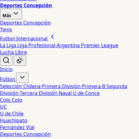
Deportes Concepción
Más
Deportes Concepción
Tenis
Futbol Internacional
La Liga
Liga Profesional Argentina
Premier League
Lucha Libre
Inicio
Fútbol
Selección Chilena
Primera División
Primera B
Segunda
División
Tercera División
Naval
U de Conce
Colo Colo
UC
U de Chile
Huachipato
Fernández Vial
Deportes Concepción