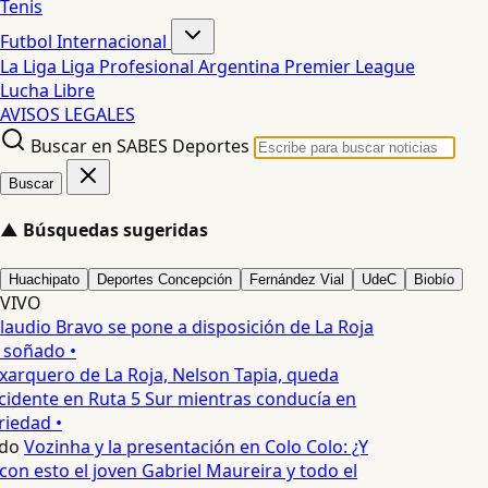
Tenis
Futbol Internacional
La Liga
Liga Profesional Argentina
Premier League
Lucha Libre
AVISOS LEGALES
Buscar en SABES Deportes
Buscar
▲
Búsquedas sugeridas
Huachipato
Deportes Concepción
Fernández Vial
UdeC
Biobío
VIVO
laudio Bravo se pone a disposición de La Roja
 soñado •
xarquero de La Roja, Nelson Tapia, queda
cidente en Ruta 5 Sur mientras conducía en
iedad •
do
Vozinha y la presentación en Colo Colo: ¿Y
n esto el joven Gabriel Maureira y todo el