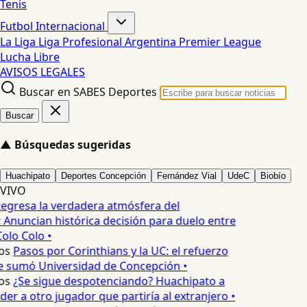
Tenis
Futbol Internacional
La Liga
Liga Profesional Argentina
Premier League
Lucha Libre
AVISOS LEGALES
Buscar en SABES Deportes
Buscar
▲
Búsquedas sugeridas
Huachipato
Deportes Concepción
Fernández Vial
UdeC
Biobío
VIVO
egresa la verdadera atmósfera del
 Anuncian histórica decisión para duelo entre
olo Colo •
os
Pasos por Corinthians y la UC: el refuerzo
e sumó Universidad de Concepción •
os
¿Se sigue despotenciando? Huachipato a
er a otro jugador que partiría al extranjero •