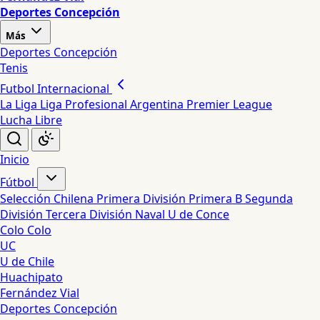
Deportes Concepción
Más
Deportes Concepción
Tenis
Futbol Internacional
La Liga
Liga Profesional Argentina
Premier League
Lucha Libre
Inicio
Fútbol
Selección Chilena
Primera División
Primera B
Segunda
División
Tercera División
Naval
U de Conce
Colo Colo
UC
U de Chile
Huachipato
Fernández Vial
Deportes Concepción