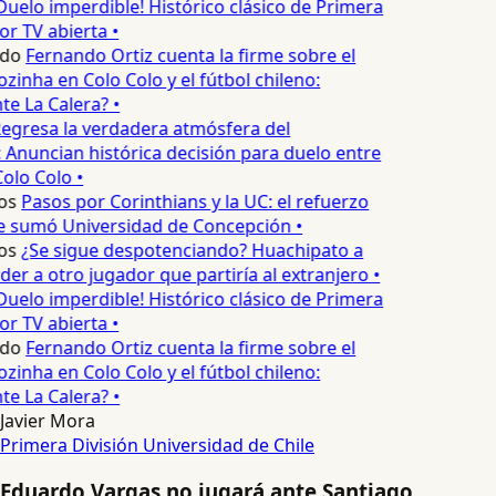
Duelo imperdible! Histórico clásico de Primera
or TV abierta •
edo
Fernando Ortiz cuenta la firme sobre el
zinha en Colo Colo y el fútbol chileno:
e La Calera? •
egresa la verdadera atmósfera del
 Anuncian histórica decisión para duelo entre
olo Colo •
os
Pasos por Corinthians y la UC: el refuerzo
e sumó Universidad de Concepción •
os
¿Se sigue despotenciando? Huachipato a
er a otro jugador que partiría al extranjero •
Duelo imperdible! Histórico clásico de Primera
or TV abierta •
edo
Fernando Ortiz cuenta la firme sobre el
zinha en Colo Colo y el fútbol chileno:
e La Calera? •
Javier Mora
Primera División
Universidad de Chile
Eduardo Vargas no jugará ante Santiago