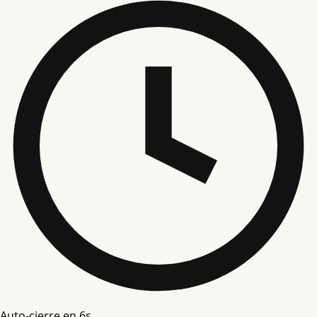
Auto-cierre en
5
s