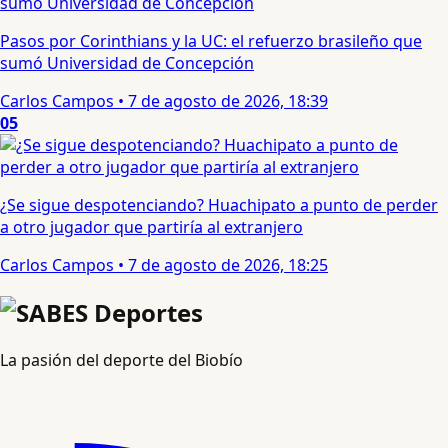
Pasos por Corinthians y la UC: el refuerzo brasileño que
sumó Universidad de Concepción
Carlos Campos
•
7 de agosto de 2026, 18:39
05
¿Se sigue despotenciando? Huachipato a punto de perder
a otro jugador que partiría al extranjero
Carlos Campos
•
7 de agosto de 2026, 18:25
La pasión del deporte del Biobío