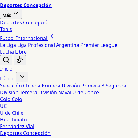
Deportes Concepción
Más
Deportes Concepción
Tenis
Futbol Internacional
La Liga
Liga Profesional Argentina
Premier League
Lucha Libre
Inicio
Fútbol
Selección Chilena
Primera División
Primera B
Segunda
División
Tercera División
Naval
U de Conce
Colo Colo
UC
U de Chile
Huachipato
Fernández Vial
Deportes Concepción