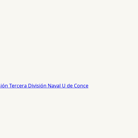
sión
Tercera División
Naval
U de Conce