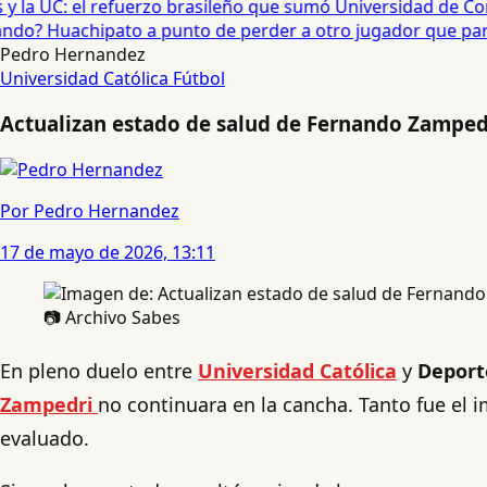
 la UC: el refuerzo brasileño que sumó Universidad de Conc
o? Huachipato a punto de perder a otro jugador que partirí
Pedro Hernandez
Universidad Católica
Fútbol
Actualizan estado de salud de Fernando Zampedr
Por Pedro Hernandez
17 de mayo de 2026, 13:11
📷 Archivo Sabes
En pleno duelo entre
Universidad Católica
y
Deport
Zampedri
no continuara en la cancha. Tanto fue el 
evaluado.