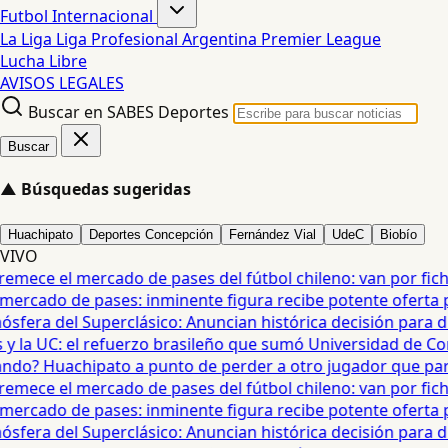
Futbol Internacional
La Liga
Liga Profesional Argentina
Premier League
Lucha Libre
AVISOS LEGALES
Buscar en SABES Deportes
Buscar
▲
Búsquedas sugeridas
Huachipato
Deportes Concepción
Fernández Vial
UdeC
Biobío
VIVO
mece el mercado de pases del fútbol chileno: van por fichaj
ercado de pases: inminente figura recibe potente oferta para
era del Superclásico: Anuncian histórica decisión para duel
 la UC: el refuerzo brasileño que sumó Universidad de Conc
o? Huachipato a punto de perder a otro jugador que partirí
mece el mercado de pases del fútbol chileno: van por fichaj
ercado de pases: inminente figura recibe potente oferta para
era del Superclásico: Anuncian histórica decisión para duel