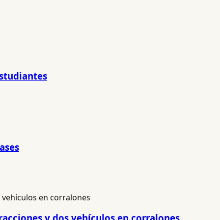
Estudiantes
pases
racciones y dos vehículos en corralones