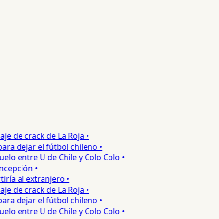
e de crack de La Roja •
 dejar el fútbol chileno •
o entre U de Chile y Colo Colo •
epción •
a al extranjero •
e de crack de La Roja •
 dejar el fútbol chileno •
o entre U de Chile y Colo Colo •