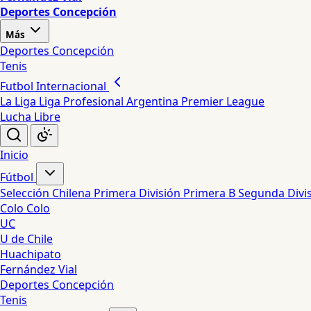
Deportes Concepción
Más
Deportes Concepción
Tenis
Futbol Internacional
La Liga
Liga Profesional Argentina
Premier League
Lucha Libre
Inicio
Fútbol
Selección Chilena
Primera División
Primera B
Segunda Divi
Colo Colo
UC
U de Chile
Huachipato
Fernández Vial
Deportes Concepción
Tenis