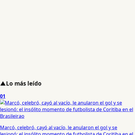
▲
Lo más leído
01
Marcó, celebró, cayó al vacío, le anularon el gol y se
lesionó: el insólito momento de futbolista de Coritiba en el