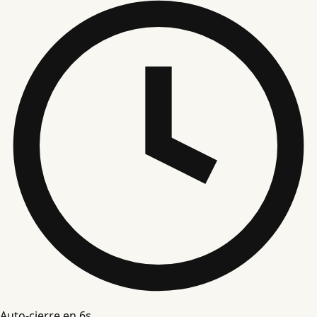
Auto-cierre en
5
s