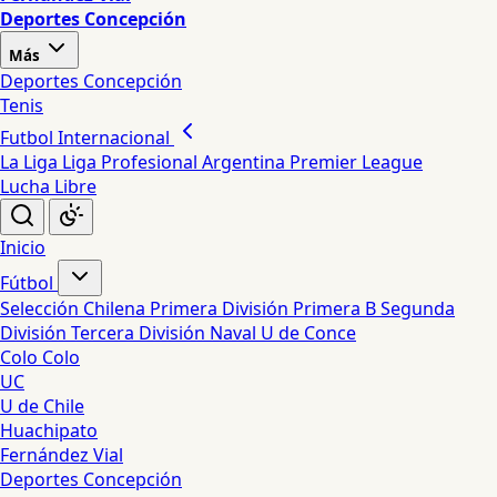
Deportes Concepción
Más
Deportes Concepción
Tenis
Futbol Internacional
La Liga
Liga Profesional Argentina
Premier League
Lucha Libre
Inicio
Fútbol
Selección Chilena
Primera División
Primera B
Segunda
División
Tercera División
Naval
U de Conce
Colo Colo
UC
U de Chile
Huachipato
Fernández Vial
Deportes Concepción