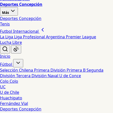
Deportes Concepción
Más
Deportes Concepción
Tenis
Futbol Internacional
La Liga
Liga Profesional Argentina
Premier League
Lucha Libre
Inicio
Fútbol
Selección Chilena
Primera División
Primera B
Segunda
División
Tercera División
Naval
U de Conce
Colo Colo
UC
U de Chile
Huachipato
Fernández Vial
Deportes Concepción