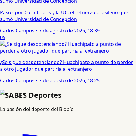
Pasos por Corinthians y la UC: el refuerzo brasileño que
sumó Universidad de Concepción
Carlos Campos
•
7 de agosto de 2026, 18:39
05
¿Se sigue despotenciando? Huachipato a punto de perder
a otro jugador que partiría al extranjero
Carlos Campos
•
7 de agosto de 2026, 18:25
La pasión del deporte del Biobío