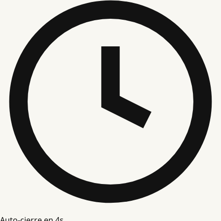
Auto-cierre en
4
s