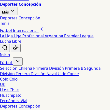
Deportes Concepción
Más
Deportes Concepción
Tenis
Futbol Internacional
La Liga
Liga Profesional Argentina
Premier League
Lucha Libre
Inicio
Fútbol
Selección Chilena
Primera División
Primera B
Segunda
División
Tercera División
Naval
U de Conce
Colo Colo
UC
U de Chile
Huachipato
Fernández Vial
Deportes Concepción