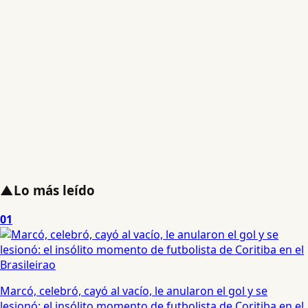
▲
Lo más leído
01
Marcó, celebró, cayó al vacío, le anularon el gol y se
lesionó: el insólito momento de futbolista de Coritiba en el