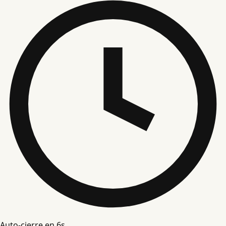
Auto-cierre en
5
s