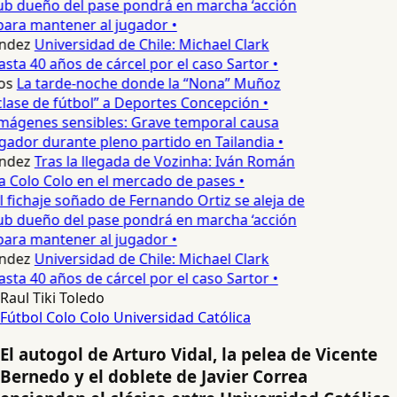
ub dueño del pase pondrá en marcha ‘acción
para mantener al jugador •
ndez
Universidad de Chile: Michael Clark
sta 40 años de cárcel por el caso Sartor •
os
La tarde-noche donde la “Nona” Muñoz
lase de fútbol” a Deportes Concepción •
mágenes sensibles: Grave temporal causa
ador durante pleno partido en Tailandia •
ndez
Tras la llegada de Vozinha: Iván Román
a Colo Colo en el mercado de pases •
l fichaje soñado de Fernando Ortiz se aleja de
ub dueño del pase pondrá en marcha ‘acción
para mantener al jugador •
ndez
Universidad de Chile: Michael Clark
sta 40 años de cárcel por el caso Sartor •
Raul Tiki Toledo
Fútbol
Colo Colo
Universidad Católica
El autogol de Arturo Vidal, la pelea de Vicente
Bernedo y el doblete de Javier Correa