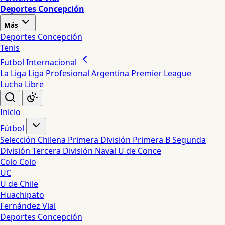
Deportes Concepción
Más
Deportes Concepción
Tenis
Futbol Internacional
La Liga
Liga Profesional Argentina
Premier League
Lucha Libre
Inicio
Fútbol
Selección Chilena
Primera División
Primera B
Segunda
División
Tercera División
Naval
U de Conce
Colo Colo
UC
U de Chile
Huachipato
Fernández Vial
Deportes Concepción