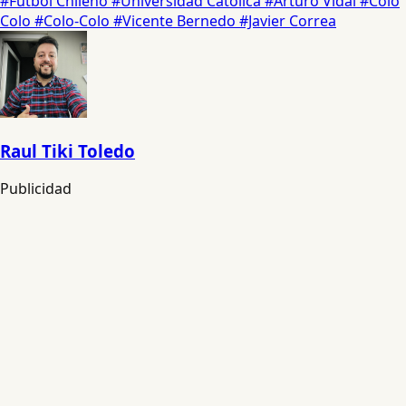
#Fútbol Chileno
#Universidad Católica
#Arturo Vidal
#Colo
Colo
#Colo-Colo
#Vicente Bernedo
#Javier Correa
Raul Tiki Toledo
Publicidad