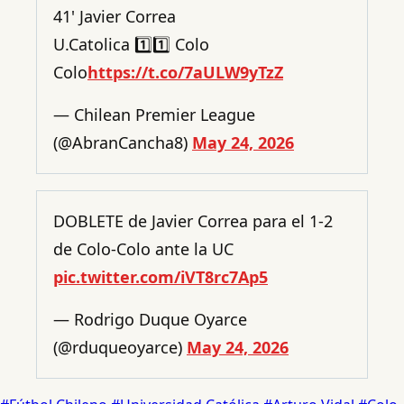
41' Javier Correa
U.Catolica 1️⃣1️⃣ Colo
Colo
https://t.co/7aULW9yTzZ
— Chilean Premier League
(@AbranCancha8)
May 24, 2026
DOBLETE de Javier Correa para el 1-2
de Colo-Colo ante la UC
pic.twitter.com/iVT8rc7Ap5
— Rodrigo Duque Oyarce
(@rduqueoyarce)
May 24, 2026