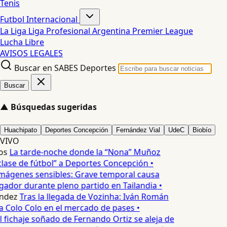
Tenis
Futbol Internacional
La Liga
Liga Profesional Argentina
Premier League
Lucha Libre
AVISOS LEGALES
Buscar en SABES Deportes
Buscar
▲
Búsquedas sugeridas
Huachipato
Deportes Concepción
Fernández Vial
UdeC
Biobío
VIVO
os
La tarde-noche donde la “Nona” Muñoz
lase de fútbol” a Deportes Concepción •
mágenes sensibles: Grave temporal causa
ador durante pleno partido en Tailandia •
ndez
Tras la llegada de Vozinha: Iván Román
a Colo Colo en el mercado de pases •
l fichaje soñado de Fernando Ortiz se aleja de