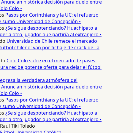
 Anuncian histórica decisión para duelo entre
olo Colo •
os
Pasos por Corinthians y la UC: el refuerzo
e sumó Universidad de Concepción •
os
¿Se sigue despotenciando? Huachipato a
er a otro jugador que partiría al extranjero •
do
Universidad de Chile remece el mercado
útbol chileno: van por fichaje de crack de La
do
Colo Colo sufre en el mercado de pases:
ura recibe potente oferta para dejar el fútbol
egresa la verdadera atmósfera del
 Anuncian histórica decisión para duelo entre
olo Colo •
os
Pasos por Corinthians y la UC: el refuerzo
e sumó Universidad de Concepción •
os
¿Se sigue despotenciando? Huachipato a
er a otro jugador que partiría al extranjero •
Raul Tiki Toledo
Fútbol
Universidad Católica