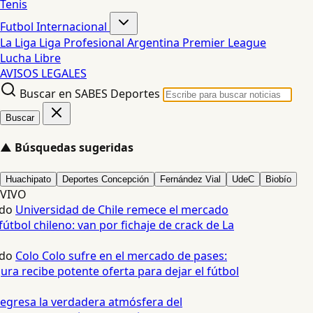
Tenis
Futbol Internacional
La Liga
Liga Profesional Argentina
Premier League
Lucha Libre
AVISOS LEGALES
Buscar en SABES Deportes
Buscar
▲
Búsquedas sugeridas
Huachipato
Deportes Concepción
Fernández Vial
UdeC
Biobío
VIVO
do
Universidad de Chile remece el mercado
útbol chileno: van por fichaje de crack de La
do
Colo Colo sufre en el mercado de pases:
ura recibe potente oferta para dejar el fútbol
egresa la verdadera atmósfera del