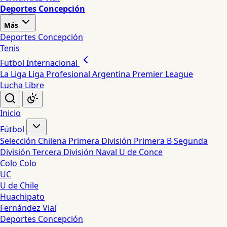
Deportes Concepción
Más
Deportes Concepción
Tenis
Futbol Internacional
La Liga
Liga Profesional Argentina
Premier League
Lucha Libre
Inicio
Fútbol
Selección Chilena
Primera División
Primera B
Segunda
División
Tercera División
Naval
U de Conce
Colo Colo
UC
U de Chile
Huachipato
Fernández Vial
Deportes Concepción