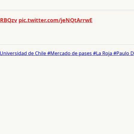
oRBQzv
pic.twitter.com/jeNQtArrwE
Universidad de Chile
#Mercado de pases
#La Roja
#Paulo D