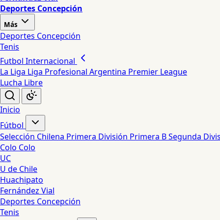
Deportes Concepción
Más
Deportes Concepción
Tenis
Futbol Internacional
La Liga
Liga Profesional Argentina
Premier League
Lucha Libre
Inicio
Fútbol
Selección Chilena
Primera División
Primera B
Segunda Divi
Colo Colo
UC
U de Chile
Huachipato
Fernández Vial
Deportes Concepción
Tenis