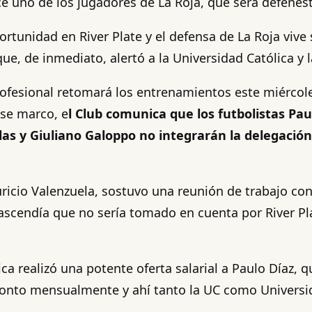
e uno de los jugadores de La Roja, que será defenest
portunidad en River Plate y el defensa de La Roja viv
, de inmediato, alertó a la Universidad Católica y l
profesional retomará los entrenamientos este miércole
ese marco, e
l Club comunica que los futbolistas Pa
las y Giuliano Galoppo no integrarán la delegación
cio Valenzuela, sostuvo una reunión de trabajo con d
scendía que no sería tomado en cuenta por River Plat
ca realizó una potente oferta salarial a Paulo Díaz, 
monto mensualmente y ahí tanto la UC como Universid