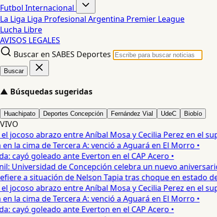
Futbol Internacional
La Liga
Liga Profesional Argentina
Premier League
Lucha Libre
AVISOS LEGALES
Buscar en SABES Deportes
Buscar
▲
Búsquedas sugeridas
Huachipato
Deportes Concepción
Fernández Vial
UdeC
Biobío
VIVO
 jocoso abrazo entre Aníbal Mosa y Cecilia Perez en el supe
 la cima de Tercera A: venció a Aguará en El Morro •
: cayó goleado ante Everton en el CAP Acero •
: Universidad de Concepción celebra un nuevo aniversario 
iere a situación de Nelson Tapia tras choque en estado de 
 jocoso abrazo entre Aníbal Mosa y Cecilia Perez en el supe
 la cima de Tercera A: venció a Aguará en El Morro •
: cayó goleado ante Everton en el CAP Acero •