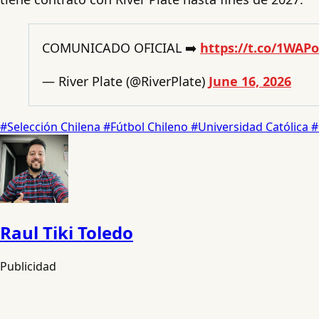
COMUNICADO OFICIAL ➡️
https://t.co/1WAP
— River Plate (@RiverPlate)
June 16, 2026
#Selección Chilena
#Fútbol Chileno
#Universidad Católica
#
Raul Tiki Toledo
Publicidad