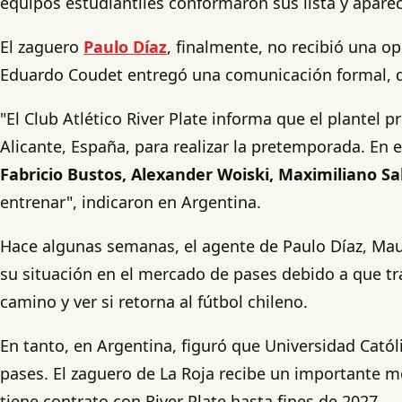
equipos estudiantiles conformaron sus lista y aparec
El zaguero
Paulo Díaz
, finalmente, no recibió una o
Eduardo Coudet entregó una comunicación formal, que
"El Club Atlético River Plate informa que el plantel 
Alicante, España, para realizar la pretemporada. En 
Fabricio Bustos, Alexander Woiski, Maximiliano Sa
entrenar", indicaron en Argentina.
Hace algunas semanas, el agente de Paulo Díaz, Mauri
su situación en el mercado de pases debido a que tra
camino y ver si retorna al fútbol chileno.
En tanto, en Argentina, figuró que Universidad Católi
pases. El zaguero de La Roja recibe un importante 
tiene contrato con River Plate hasta fines de 2027.