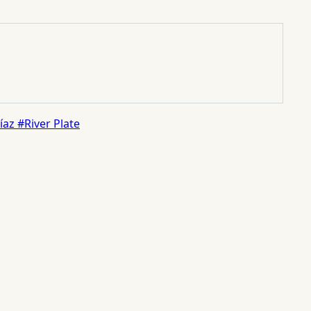
íaz
#River Plate