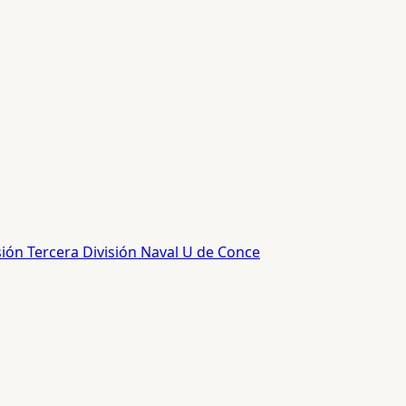
sión
Tercera División
Naval
U de Conce