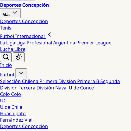
Deportes Concepción
Más
Deportes Concepción
Tenis
Futbol Internacional
La Liga
Liga Profesional Argentina
Premier League
Lucha Libre
Inicio
Fútbol
Selección Chilena
Primera División
Primera B
Segunda
División
Tercera División
Naval
U de Conce
Colo Colo
UC
U de Chile
Huachipato
Fernández Vial
Deportes Concepción