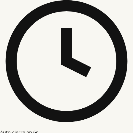
Auto-cierre en
5
s