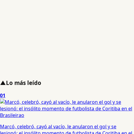
▲
Lo más leído
01
Marcó, celebró, cayó al vacío, le anularon el gol y se
lesionó: el insólito momento de futbolista de Coritiba en el