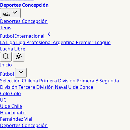
Deportes Concepción
Más
Deportes Concepción
Tenis
Futbol Internacional
La Liga
Liga Profesional Argentina
Premier League
Lucha Libre
Inicio
Fútbol
Selección Chilena
Primera División
Primera B
Segunda
División
Tercera División
Naval
U de Conce
Colo Colo
UC
U de Chile
Huachipato
Fernández Vial
Deportes Concepción