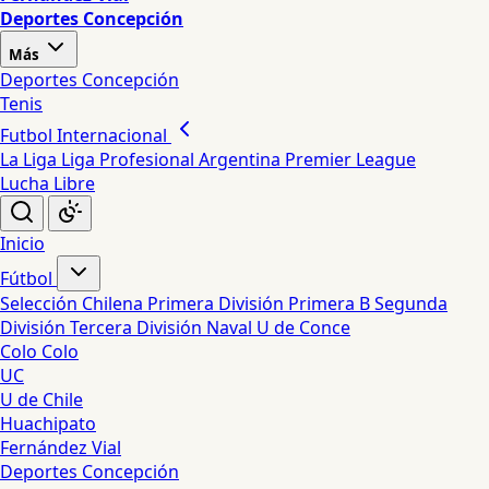
Deportes Concepción
Más
Deportes Concepción
Tenis
Futbol Internacional
La Liga
Liga Profesional Argentina
Premier League
Lucha Libre
Inicio
Fútbol
Selección Chilena
Primera División
Primera B
Segunda
División
Tercera División
Naval
U de Conce
Colo Colo
UC
U de Chile
Huachipato
Fernández Vial
Deportes Concepción