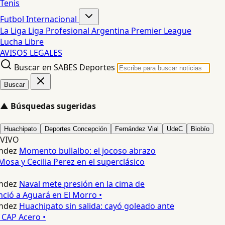
Tenis
Futbol Internacional
La Liga
Liga Profesional Argentina
Premier League
Lucha Libre
AVISOS LEGALES
Buscar en SABES Deportes
Buscar
▲
Búsquedas sugeridas
Huachipato
Deportes Concepción
Fernández Vial
UdeC
Biobío
VIVO
ndez
Momento bullalbo: el jocoso abrazo
Mosa y Cecilia Perez en el superclásico
ndez
Naval mete presión en la cima de
nció a Aguará en El Morro •
ndez
Huachipato sin salida: cayó goleado ante
 CAP Acero •