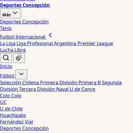
Deportes Concepción
Más
Deportes Concepción
Tenis
Futbol Internacional
La Liga
Liga Profesional Argentina
Premier League
Lucha Libre
Inicio
Fútbol
Selección Chilena
Primera División
Primera B
Segunda
División
Tercera División
Naval
U de Conce
Colo Colo
UC
U de Chile
Huachipato
Fernández Vial
Deportes Concepción