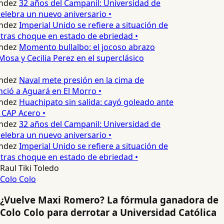
ndez
32 años del Campanil: Universidad de
lebra un nuevo aniversario •
ndez
Imperial Unido se refiere a situación de
tras choque en estado de ebriedad •
ndez
Momento bullalbo: el jocoso abrazo
Mosa y Cecilia Perez en el superclásico
ndez
Naval mete presión en la cima de
nció a Aguará en El Morro •
ndez
Huachipato sin salida: cayó goleado ante
 CAP Acero •
ndez
32 años del Campanil: Universidad de
lebra un nuevo aniversario •
ndez
Imperial Unido se refiere a situación de
tras choque en estado de ebriedad •
Raul Tiki Toledo
Colo Colo
¿Vuelve Maxi Romero? La fórmula ganadora de
Colo Colo para derrotar a Universidad Católica