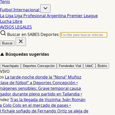
Tenis
Futbol Internacional
La Liga
Liga Profesional Argentina
Premier League
Lucha Libre
AVISOS LEGALES
Buscar en SABES Deportes
Buscar
▲
Búsquedas sugeridas
Huachipato
Deportes Concepción
Fernández Vial
UdeC
Biobío
VIVO
os
La tarde-noche donde la “Nona” Muñoz
lase de fútbol” a Deportes Concepción •
mágenes sensibles: Grave temporal causa
ador durante pleno partido en Tailandia •
ndez
Tras la llegada de Vozinha: Iván Román
a Colo Colo en el mercado de pases •
l fichaje soñado de Fernando Ortiz se aleja de