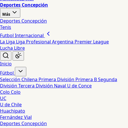
Deportes Concepción
Más
Deportes Concepción
Tenis
Futbol Internacional
La Liga
Liga Profesional Argentina
Premier League
Lucha Libre
Inicio
Fútbol
Selección Chilena
Primera División
Primera B
Segunda
División
Tercera División
Naval
U de Conce
Colo Colo
UC
U de Chile
Huachipato
Fernández Vial
Deportes Concepción