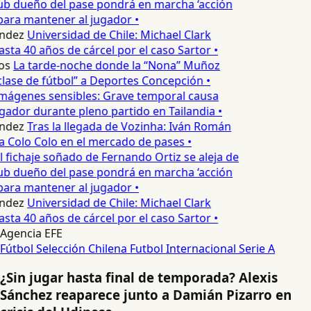
ub dueño del pase pondrá en marcha ‘acción
para mantener al jugador •
ndez
Universidad de Chile: Michael Clark
asta 40 años de cárcel por el caso Sartor •
os
La tarde-noche donde la “Nona” Muñoz
lase de fútbol” a Deportes Concepción •
mágenes sensibles: Grave temporal causa
ador durante pleno partido en Tailandia •
ndez
Tras la llegada de Vozinha: Iván Román
a Colo Colo en el mercado de pases •
l fichaje soñado de Fernando Ortiz se aleja de
ub dueño del pase pondrá en marcha ‘acción
para mantener al jugador •
ndez
Universidad de Chile: Michael Clark
asta 40 años de cárcel por el caso Sartor •
Agencia EFE
Fútbol
Selección Chilena
Futbol Internacional
Serie A
¿Sin jugar hasta final de temporada? Alexis
Sánchez reaparece junto a Damián Pizarro en