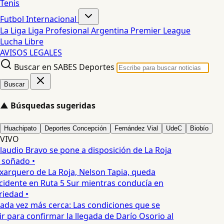
Tenis
Futbol Internacional
La Liga
Liga Profesional Argentina
Premier League
Lucha Libre
AVISOS LEGALES
Buscar en SABES Deportes
Buscar
▲
Búsquedas sugeridas
Huachipato
Deportes Concepción
Fernández Vial
UdeC
Biobío
VIVO
laudio Bravo se pone a disposición de La Roja
 soñado •
xarquero de La Roja, Nelson Tapia, queda
cidente en Ruta 5 Sur mientras conducía en
iedad •
ada vez más cerca: Las condiciones que se
 para confirmar la llegada de Darío Osorio al