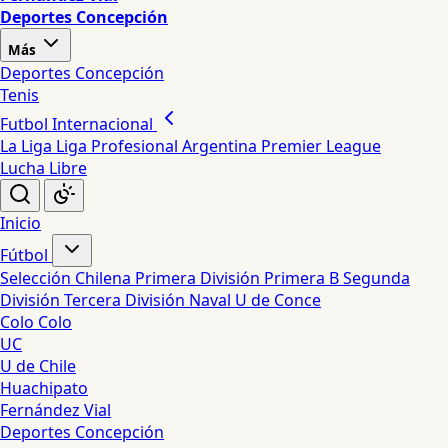
Deportes Concepción
Más
Deportes Concepción
Tenis
Futbol Internacional
La Liga
Liga Profesional Argentina
Premier League
Lucha Libre
Inicio
Fútbol
Selección Chilena
Primera División
Primera B
Segunda
División
Tercera División
Naval
U de Conce
Colo Colo
UC
U de Chile
Huachipato
Fernández Vial
Deportes Concepción