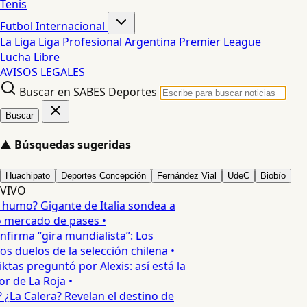
Tenis
Futbol Internacional
La Liga
Liga Profesional Argentina
Premier League
Lucha Libre
AVISOS LEGALES
Buscar en SABES Deportes
Buscar
▲
Búsquedas sugeridas
Huachipato
Deportes Concepción
Fernández Vial
UdeC
Biobío
VIVO
 humo? Gigante de Italia sondea a
 mercado de pases •
nfirma “gira mundialista”: Los
s duelos de la selección chilena •
ktas preguntó por Alexis: así está la
r de La Roja •
 ¿La Calera? Revelan el destino de