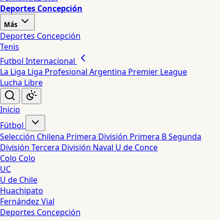
Deportes Concepción
Más
Deportes Concepción
Tenis
Futbol Internacional
La Liga
Liga Profesional Argentina
Premier League
Lucha Libre
Inicio
Fútbol
Selección Chilena
Primera División
Primera B
Segunda
División
Tercera División
Naval
U de Conce
Colo Colo
UC
U de Chile
Huachipato
Fernández Vial
Deportes Concepción