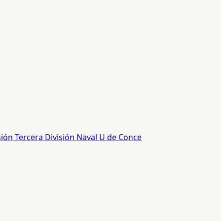
sión
Tercera División
Naval
U de Conce