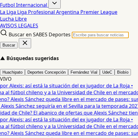
Futbol Internacional
La Liga
Liga Profesional Argentina
Premier League
Lucha Libre
AVISOS LEGALES
Buscar en SABES Deportes
Buscar
▲
Búsquedas sugeridas
Huachipato
Deportes Concepción
Fernández Vial
UdeC
Biobío
VIVO
 Alexis: así está la situación del ex jugador de La Roja •
 al fútbol chileno y a la Universidad de Chile en el mercado 
no? Alexis Sánchez queda libre en el mercado de pases: suma
exis Sánchez seguiría en el Sevilla para la temporada 2027 
ad de Chile? El abanico de ofertas que Alexis Sánchez tiene
 Alexis: así está la situación del ex jugador de La Roja •
 al fútbol chileno y a la Universidad de Chile en el mercado 
no? Alexis Sánchez queda libre en el mercado de pases: suma