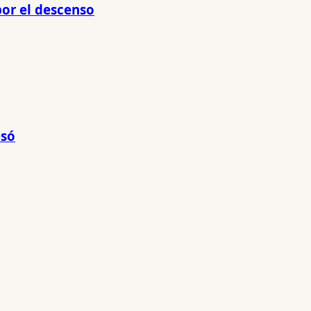
por el descenso
esó