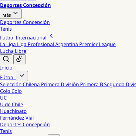
Deportes Concepción
Más
Deportes Concepción
Tenis
Futbol Internacional
La Liga
Liga Profesional Argentina
Premier League
Lucha Libre
Inicio
Fútbol
Selección Chilena
Primera División
Primera B
Segunda Divi
Colo Colo
UC
U de Chile
Huachipato
Fernández Vial
Deportes Concepción
Tenis