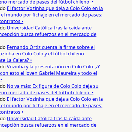
no mercado de pases del fútbol chileno •
edo
El factor Vozinha que deja a Colo Colo en la
el mundo por fichaje en el mercado de pases:
ontratos •
edo
Universidad Católica tras la caída ante
cepción busca refuerzos en el mercado de
edo
Fernando Ortiz cuenta la firme sobre el
zinha en Colo Colo y el fútbol chileno:
e La Calera? •
edo
Vozinha y la presentación en Colo Colo: ¿Y
n esto el joven Gabriel Maureira y todo el
•
edo
No va más: Ex figura de Colo Colo deja su
no mercado de pases del fútbol chileno •
edo
El factor Vozinha que deja a Colo Colo en la
el mundo por fichaje en el mercado de pases:
ontratos •
edo
Universidad Católica tras la caída ante
cepción busca refuerzos en el mercado de