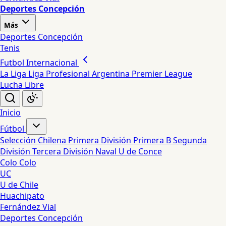
Deportes Concepción
Más
Deportes Concepción
Tenis
Futbol Internacional
La Liga
Liga Profesional Argentina
Premier League
Lucha Libre
Inicio
Fútbol
Selección Chilena
Primera División
Primera B
Segunda
División
Tercera División
Naval
U de Conce
Colo Colo
UC
U de Chile
Huachipato
Fernández Vial
Deportes Concepción