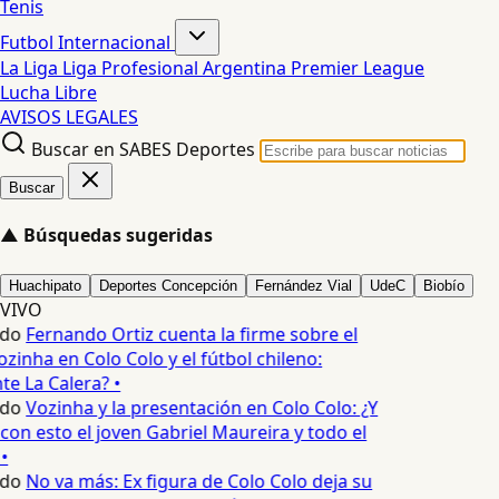
Tenis
Futbol Internacional
La Liga
Liga Profesional Argentina
Premier League
Lucha Libre
AVISOS LEGALES
Buscar en SABES Deportes
Buscar
▲
Búsquedas sugeridas
Huachipato
Deportes Concepción
Fernández Vial
UdeC
Biobío
VIVO
edo
Fernando Ortiz cuenta la firme sobre el
zinha en Colo Colo y el fútbol chileno:
e La Calera? •
edo
Vozinha y la presentación en Colo Colo: ¿Y
n esto el joven Gabriel Maureira y todo el
•
edo
No va más: Ex figura de Colo Colo deja su