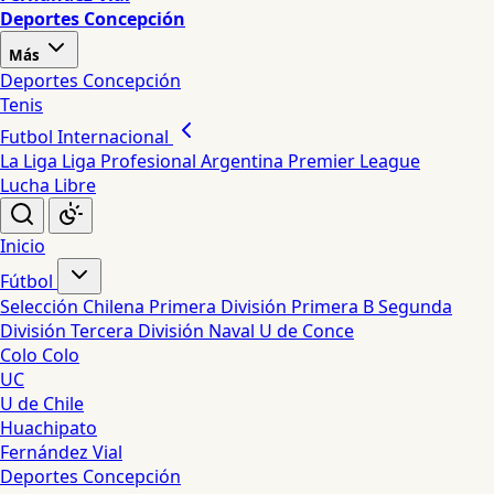
Deportes Concepción
Más
Deportes Concepción
Tenis
Futbol Internacional
La Liga
Liga Profesional Argentina
Premier League
Lucha Libre
Inicio
Fútbol
Selección Chilena
Primera División
Primera B
Segunda
División
Tercera División
Naval
U de Conce
Colo Colo
UC
U de Chile
Huachipato
Fernández Vial
Deportes Concepción