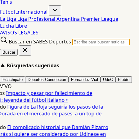
Tenis
Futbol Internacional
La Liga
Liga Profesional Argentina
Premier League
Lucha Libre
AVISOS LEGALES
Buscar en SABES Deportes
Buscar
▲
Búsquedas sugeridas
Huachipato
Deportes Concepción
Fernández Vial
UdeC
Biobío
VIVO
os
Impacto y pesar por fallecimiento de
 leyenda del fútbol italiano •
edo
Figura de La Roja seguiría los pasos de la
orada en el mercado de pases: a un top de
edo
El complicado historial que Damián Pizarro
rás si quiere ser considerado por Udinese en