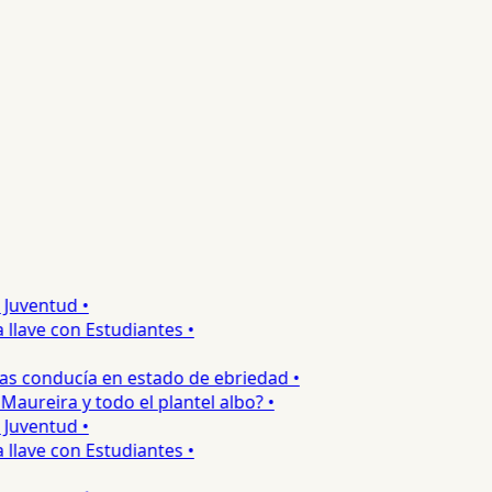
uventud •
lave con Estudiantes •
s conducía en estado de ebriedad •
ureira y todo el plantel albo? •
uventud •
lave con Estudiantes •