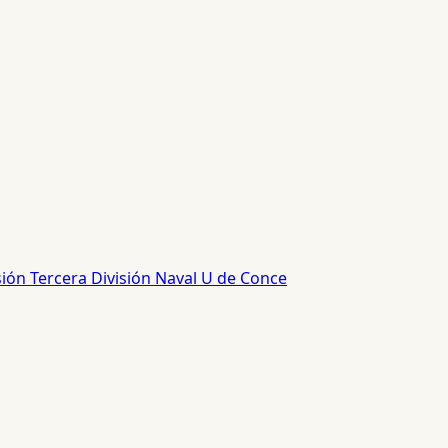
sión
Tercera División
Naval
U de Conce