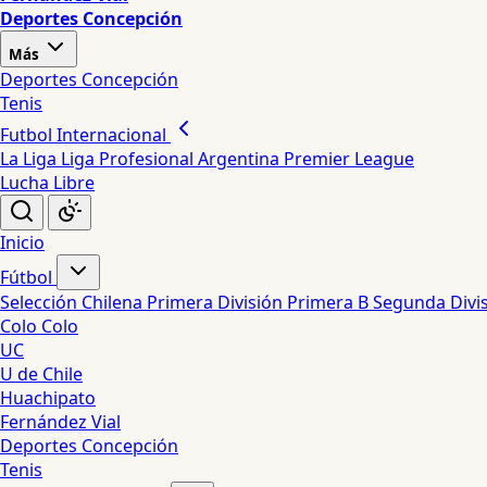
Deportes Concepción
Más
Deportes Concepción
Tenis
Futbol Internacional
La Liga
Liga Profesional Argentina
Premier League
Lucha Libre
Inicio
Fútbol
Selección Chilena
Primera División
Primera B
Segunda Divi
Colo Colo
UC
U de Chile
Huachipato
Fernández Vial
Deportes Concepción
Tenis