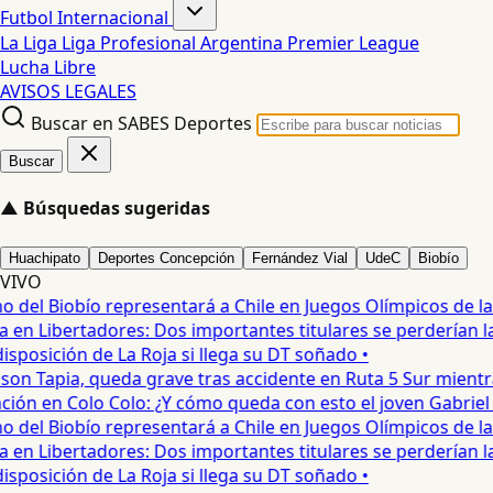
Futbol Internacional
La Liga
Liga Profesional Argentina
Premier League
Lucha Libre
AVISOS LEGALES
Buscar en SABES Deportes
Buscar
▲
Búsquedas sugeridas
Huachipato
Deportes Concepción
Fernández Vial
UdeC
Biobío
VIVO
del Biobío representará a Chile en Juegos Olímpicos de la J
en Libertadores: Dos importantes titulares se perderían la l
posición de La Roja si llega su DT soñado •
on Tapia, queda grave tras accidente en Ruta 5 Sur mientra
ón en Colo Colo: ¿Y cómo queda con esto el joven Gabriel Ma
del Biobío representará a Chile en Juegos Olímpicos de la J
en Libertadores: Dos importantes titulares se perderían la l
posición de La Roja si llega su DT soñado •