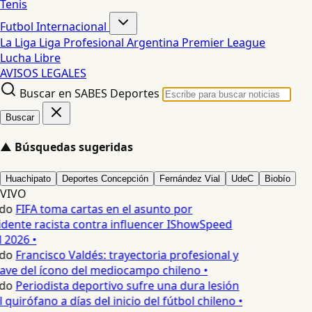
Tenis
Futbol Internacional
La Liga
Liga Profesional Argentina
Premier League
Lucha Libre
AVISOS LEGALES
Buscar en SABES Deportes
Buscar
▲
Búsquedas sugeridas
Huachipato
Deportes Concepción
Fernández Vial
UdeC
Biobío
VIVO
do
FIFA toma cartas en el asunto por
dente racista contra influencer IShowSpeed
 2026 •
do
Francisco Valdés: trayectoria profesional y
ve del ícono del mediocampo chileno •
do
Periodista deportivo sufre una dura lesión
l quirófano a días del inicio del fútbol chileno •