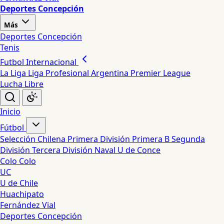
Deportes Concepción
Más
Deportes Concepción
Tenis
Futbol Internacional
La Liga
Liga Profesional Argentina
Premier League
Lucha Libre
Inicio
Fútbol
Selección Chilena
Primera División
Primera B
Segunda
División
Tercera División
Naval
U de Conce
Colo Colo
UC
U de Chile
Huachipato
Fernández Vial
Deportes Concepción