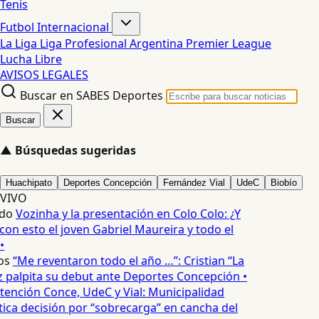
Tenis
Futbol Internacional
La Liga
Liga Profesional Argentina
Premier League
Lucha Libre
AVISOS LEGALES
Buscar en SABES Deportes
Buscar
▲
Búsquedas sugeridas
Huachipato
Deportes Concepción
Fernández Vial
UdeC
Biobío
VIVO
do
Vozinha y la presentación en Colo Colo: ¿Y
n esto el joven Gabriel Maureira y todo el
•
os
“Me reventaron todo el año …”: Cristian “La
palpita su debut ante Deportes Concepción •
tención Conce, UdeC y Vial: Municipalidad
ica decisión por “sobrecarga” en cancha del