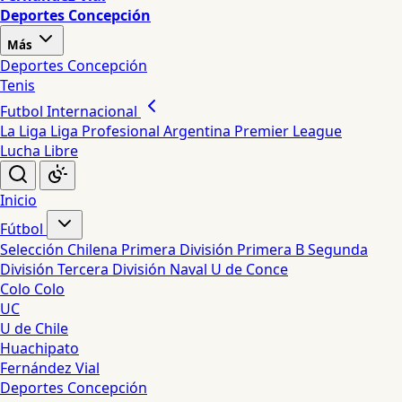
Deportes Concepción
Más
Deportes Concepción
Tenis
Futbol Internacional
La Liga
Liga Profesional Argentina
Premier League
Lucha Libre
Inicio
Fútbol
Selección Chilena
Primera División
Primera B
Segunda
División
Tercera División
Naval
U de Conce
Colo Colo
UC
U de Chile
Huachipato
Fernández Vial
Deportes Concepción