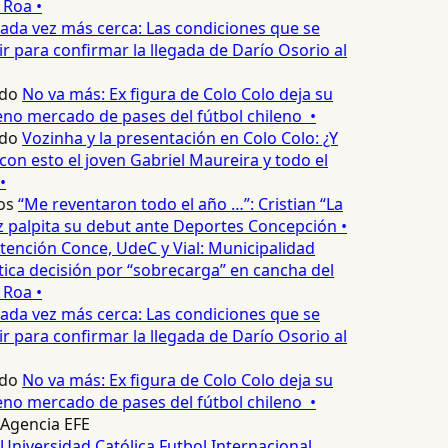
 Roa •
ada vez más cerca: Las condiciones que se
 para confirmar la llegada de Darío Osorio al
do
No va más: Ex figura de Colo Colo deja su
no mercado de pases del fútbol chileno •
do
Vozinha y la presentación en Colo Colo: ¿Y
n esto el joven Gabriel Maureira y todo el
•
os
“Me reventaron todo el año …”: Cristian “La
palpita su debut ante Deportes Concepción •
tención Conce, UdeC y Vial: Municipalidad
ica decisión por “sobrecarga” en cancha del
 Roa •
ada vez más cerca: Las condiciones que se
 para confirmar la llegada de Darío Osorio al
do
No va más: Ex figura de Colo Colo deja su
no mercado de pases del fútbol chileno •
Agencia EFE
Universidad Católica
Futbol Internacional