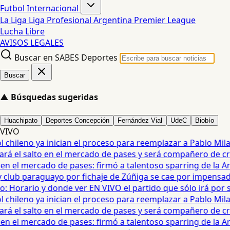
Futbol Internacional
La Liga
Liga Profesional Argentina
Premier League
Lucha Libre
AVISOS LEGALES
Buscar en SABES Deportes
Buscar
▲
Búsquedas sugeridas
Huachipato
Deportes Concepción
Fernández Vial
UdeC
Biobío
VIVO
chileno ya inician el proceso para reemplazar a Pablo Milad 
á el salto en el mercado de pases y será compañero de crack
n el mercado de pases: firmó a talentoso sparring de la Arg
club paraguayo por fichaje de Zúñiga se cae por impensado
 Horario y donde ver EN VIVO el partido que sólo irá por st
chileno ya inician el proceso para reemplazar a Pablo Milad 
á el salto en el mercado de pases y será compañero de crack
n el mercado de pases: firmó a talentoso sparring de la Arg