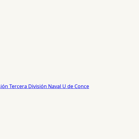
sión
Tercera División
Naval
U de Conce