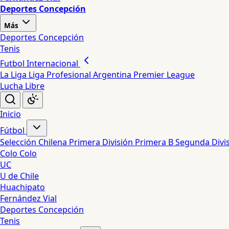
Deportes Concepción
Más
Deportes Concepción
Tenis
Futbol Internacional
La Liga
Liga Profesional Argentina
Premier League
Lucha Libre
Inicio
Fútbol
Selección Chilena
Primera División
Primera B
Segunda Divi
Colo Colo
UC
U de Chile
Huachipato
Fernández Vial
Deportes Concepción
Tenis