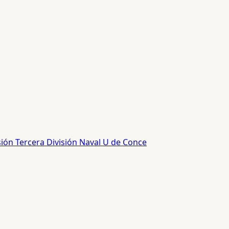
sión
Tercera División
Naval
U de Conce