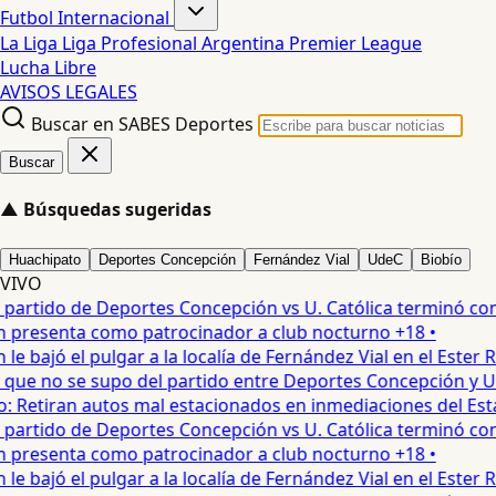
Futbol Internacional
La Liga
Liga Profesional Argentina
Premier League
Lucha Libre
AVISOS LEGALES
Buscar en SABES Deportes
Buscar
▲
Búsquedas sugeridas
Huachipato
Deportes Concepción
Fernández Vial
UdeC
Biobío
VIVO
artido de Deportes Concepción vs U. Católica terminó con ca
presenta como patrocinador a club nocturno +18 •
 bajó el pulgar a la localía de Fernández Vial en el Ester Roa
que no se supo del partido entre Deportes Concepción y Univ
 Retiran autos mal estacionados en inmediaciones del Estad
artido de Deportes Concepción vs U. Católica terminó con ca
presenta como patrocinador a club nocturno +18 •
 bajó el pulgar a la localía de Fernández Vial en el Ester Roa