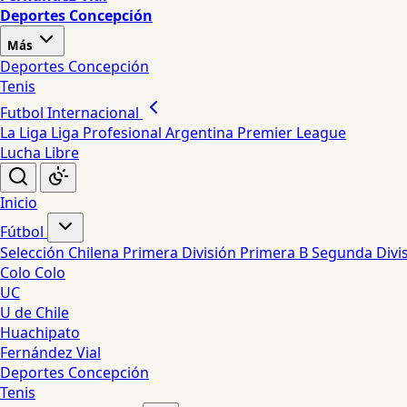
Deportes Concepción
Más
Deportes Concepción
Tenis
Futbol Internacional
La Liga
Liga Profesional Argentina
Premier League
Lucha Libre
Inicio
Fútbol
Selección Chilena
Primera División
Primera B
Segunda Divi
Colo Colo
UC
U de Chile
Huachipato
Fernández Vial
Deportes Concepción
Tenis