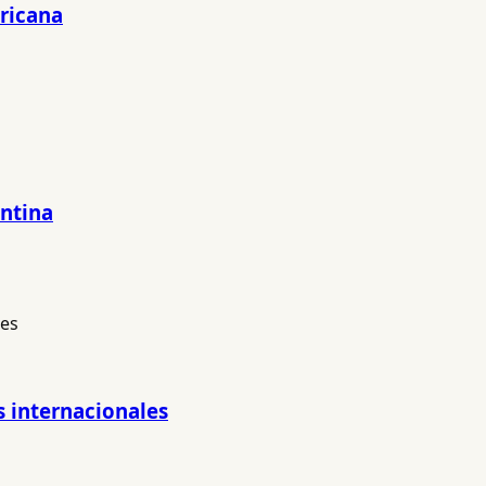
ericana
entina
s internacionales