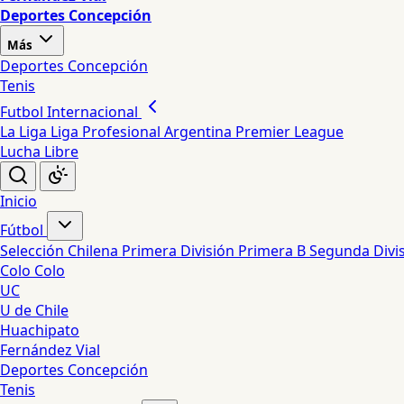
Deportes Concepción
Más
Deportes Concepción
Tenis
Futbol Internacional
La Liga
Liga Profesional Argentina
Premier League
Lucha Libre
Inicio
Fútbol
Selección Chilena
Primera División
Primera B
Segunda Divi
Colo Colo
UC
U de Chile
Huachipato
Fernández Vial
Deportes Concepción
Tenis