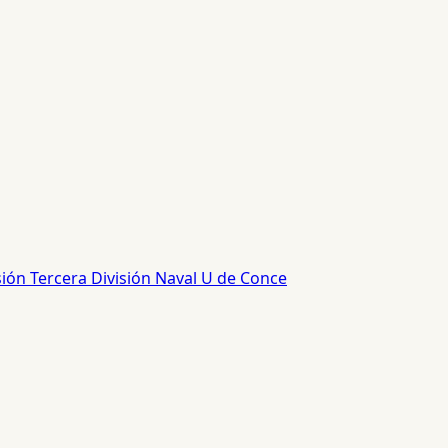
sión
Tercera División
Naval
U de Conce