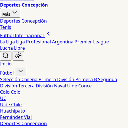
Deportes Concepción
Más
Deportes Concepción
Tenis
Futbol Internacional
La Liga
Liga Profesional Argentina
Premier League
Lucha Libre
Inicio
Fútbol
Selección Chilena
Primera División
Primera B
Segunda
División
Tercera División
Naval
U de Conce
Colo Colo
UC
U de Chile
Huachipato
Fernández Vial
Deportes Concepción