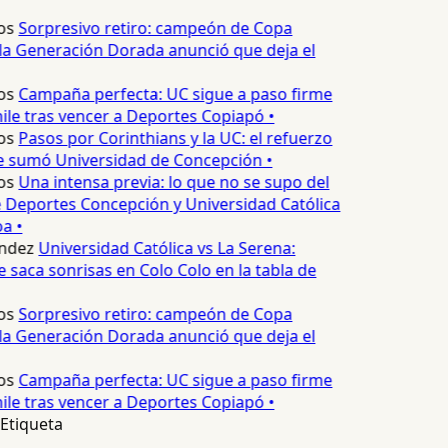
os
Sorpresivo retiro: campeón de Copa
la Generación Dorada anunció que deja el
os
Campaña perfecta: UC sigue a paso firme
ile tras vencer a Deportes Copiapó •
os
Pasos por Corinthians y la UC: el refuerzo
e sumó Universidad de Concepción •
os
Una intensa previa: lo que no se supo del
 Deportes Concepción y Universidad Católica
a •
ndez
Universidad Católica vs La Serena:
 saca sonrisas en Colo Colo en la tabla de
os
Sorpresivo retiro: campeón de Copa
la Generación Dorada anunció que deja el
os
Campaña perfecta: UC sigue a paso firme
ile tras vencer a Deportes Copiapó •
Etiqueta