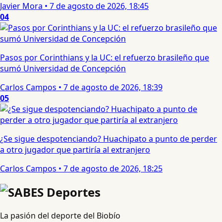
Javier Mora
•
7 de agosto de 2026, 18:45
04
Pasos por Corinthians y la UC: el refuerzo brasileño que
sumó Universidad de Concepción
Carlos Campos
•
7 de agosto de 2026, 18:39
05
¿Se sigue despotenciando? Huachipato a punto de perder
a otro jugador que partiría al extranjero
Carlos Campos
•
7 de agosto de 2026, 18:25
La pasión del deporte del Biobío