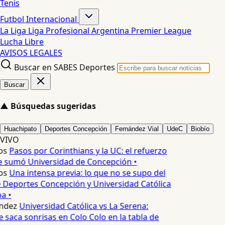
Tenis
Futbol Internacional
La Liga
Liga Profesional Argentina
Premier League
Lucha Libre
AVISOS LEGALES
Buscar en SABES Deportes
Buscar
▲
Búsquedas sugeridas
Huachipato
Deportes Concepción
Fernández Vial
UdeC
Biobío
VIVO
os
Pasos por Corinthians y la UC: el refuerzo
e sumó Universidad de Concepción •
os
Una intensa previa: lo que no se supo del
 Deportes Concepción y Universidad Católica
a •
ndez
Universidad Católica vs La Serena:
 saca sonrisas en Colo Colo en la tabla de