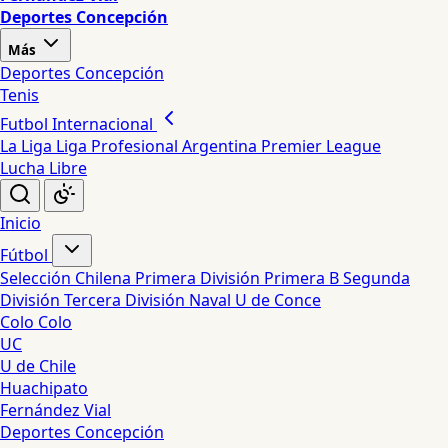
Deportes Concepción
Más
Deportes Concepción
Tenis
Futbol Internacional
La Liga
Liga Profesional Argentina
Premier League
Lucha Libre
Inicio
Fútbol
Selección Chilena
Primera División
Primera B
Segunda
División
Tercera División
Naval
U de Conce
Colo Colo
UC
U de Chile
Huachipato
Fernández Vial
Deportes Concepción