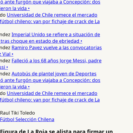
 ante furgón que viajaba a Concepción: dos
eron la vida •
edo
Universidad de Chile remece el mercado
fútbol chileno: van por fichaje de crack de La
ndez
Imperial Unido se refiere a situación de
tras choque en estado de ebriedad •
ndez
Ramiro Pavez vuelve a las convocatorias
Vial •
ndez
Falleció a los 68 años Jorge Messi, padre
si •
ndez
Autobús de plantel joven de Deportes
 ante furgón que viajaba a Concepción: dos
eron la vida •
edo
Universidad de Chile remece el mercado
fútbol chileno: van por fichaje de crack de La
Raul Tiki Toledo
Fútbol
Selección Chilena
Figura de La Roja se alista para firmar un