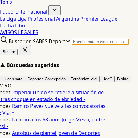
Tenis
Futbol Internacional
La Liga
Liga Profesional Argentina
Premier League
Lucha Libre
AVISOS LEGALES
Buscar en SABES Deportes
Buscar
▲
Búsquedas sugeridas
Huachipato
Deportes Concepción
Fernández Vial
UdeC
Biobío
VIVO
ndez
Imperial Unido se refiere a situación de
tras choque en estado de ebriedad •
ndez
Ramiro Pavez vuelve a las convocatorias
Vial •
ndez
Falleció a los 68 años Jorge Messi, padre
si •
ndez
Autobús de plantel joven de Deportes