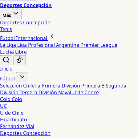
Deportes Concepción
Más
Deportes Concepción
Tenis
Futbol Internacional
La Liga
Liga Profesional Argentina
Premier League
Lucha Libre
Inicio
Fútbol
Selección Chilena
Primera División
Primera B
Segunda
División
Tercera División
Naval
U de Conce
Colo Colo
UC
U de Chile
Huachipato
Fernández Vial
Deportes Concepción