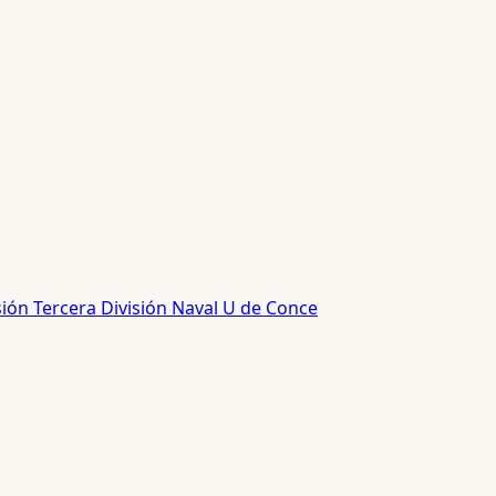
sión
Tercera División
Naval
U de Conce