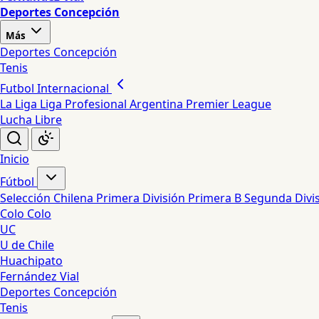
Deportes Concepción
Más
Deportes Concepción
Tenis
Futbol Internacional
La Liga
Liga Profesional Argentina
Premier League
Lucha Libre
Inicio
Fútbol
Selección Chilena
Primera División
Primera B
Segunda Divi
Colo Colo
UC
U de Chile
Huachipato
Fernández Vial
Deportes Concepción
Tenis