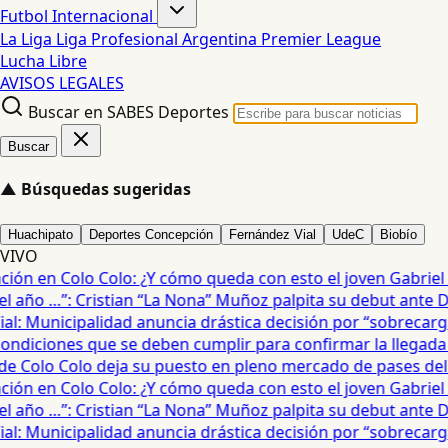
Futbol Internacional
La Liga
Liga Profesional Argentina
Premier League
Lucha Libre
AVISOS LEGALES
Buscar en SABES Deportes
Buscar
▲
Búsquedas sugeridas
Huachipato
Deportes Concepción
Fernández Vial
UdeC
Biobío
VIVO
ón en Colo Colo: ¿Y cómo queda con esto el joven Gabriel Ma
año …”: Cristian “La Nona” Muñoz palpita su debut ante De
: Municipalidad anuncia drástica decisión por “sobrecarga”
diciones que se deben cumplir para confirmar la llegada de
e Colo Colo deja su puesto en pleno mercado de pases del fú
ón en Colo Colo: ¿Y cómo queda con esto el joven Gabriel Ma
año …”: Cristian “La Nona” Muñoz palpita su debut ante De
: Municipalidad anuncia drástica decisión por “sobrecarga”