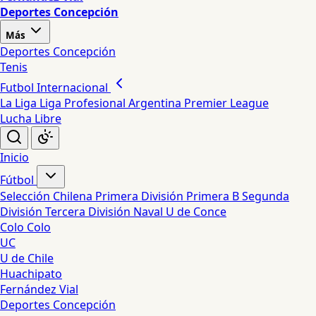
Deportes Concepción
Más
Deportes Concepción
Tenis
Futbol Internacional
La Liga
Liga Profesional Argentina
Premier League
Lucha Libre
Inicio
Fútbol
Selección Chilena
Primera División
Primera B
Segunda
División
Tercera División
Naval
U de Conce
Colo Colo
UC
U de Chile
Huachipato
Fernández Vial
Deportes Concepción