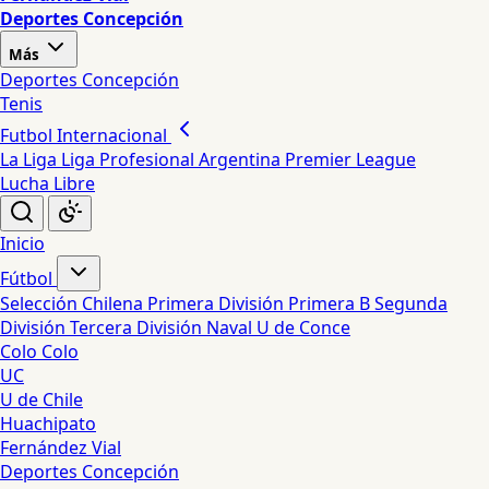
Deportes Concepción
Más
Deportes Concepción
Tenis
Futbol Internacional
La Liga
Liga Profesional Argentina
Premier League
Lucha Libre
Inicio
Fútbol
Selección Chilena
Primera División
Primera B
Segunda
División
Tercera División
Naval
U de Conce
Colo Colo
UC
U de Chile
Huachipato
Fernández Vial
Deportes Concepción