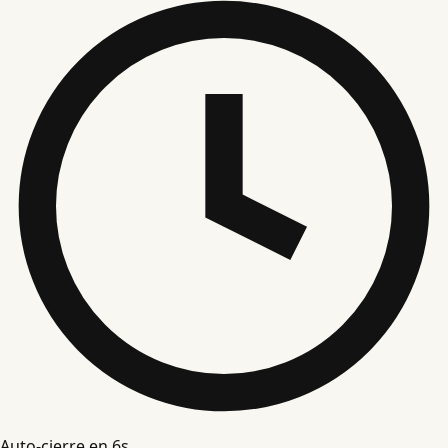
Auto-cierre en
5
s