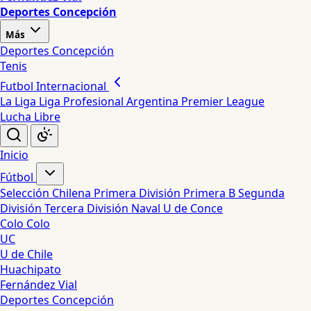
Deportes Concepción
Más
Deportes Concepción
Tenis
Futbol Internacional
La Liga
Liga Profesional Argentina
Premier League
Lucha Libre
Inicio
Fútbol
Selección Chilena
Primera División
Primera B
Segunda
División
Tercera División
Naval
U de Conce
Colo Colo
UC
U de Chile
Huachipato
Fernández Vial
Deportes Concepción